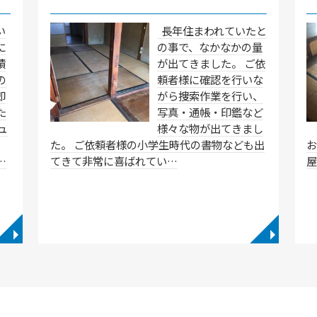
い
長年住まわれていたと
に
の事で、なかなかの量
積
が出てきました。 ご依
の
頼者様に確認を行いな
即
がら捜索作業を行い、
た
写真・通帳・印鑑など
ュ
様々な物が出てきまし
た。 ご依頼者様の小学生時代の書物なども出
…
てきて非常に喜ばれてい…
◥
◥