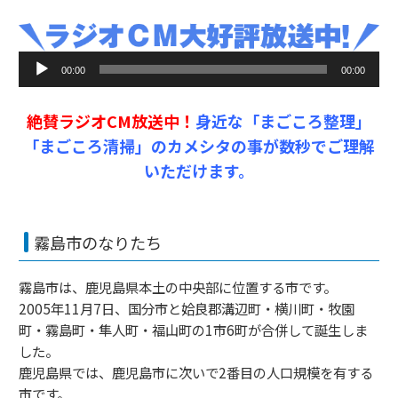
音
00:00
00:00
声
プ
絶賛ラジオCM放送中！
身近な「まごころ整理」
レ
ー
「まごころ清掃」のカメシタの事が数秒でご理解
ヤ
いただけます。
ー
霧島市のなりたち
霧島市は、鹿児島県本土の中央部に位置する市です。
2005年11月7日、国分市と姶良郡溝辺町・横川町・牧園
町・霧島町・隼人町・福山町の1市6町が合併して誕生しま
した。
鹿児島県では、鹿児島市に次いで2番目の人口規模を有する
市です。