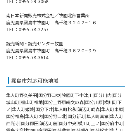
TEL：0995-59-3068
南日本新聞販売株式会社／牧園北部営業所
鹿児島県霧島市牧園町 高千穂３２４２−１６
TEL：0995-78-2257
読売新聞・読売センター牧園
鹿児島県霧島市牧園町 高千穂３６２０−９９
TEL：0995-78-3614
霧島市対応可能地域
隼人町野久美田|国分野口東|牧園町下中津川|国分川内|国分
城山町|福山町福地|国分上野原縄文の森|国分川原|横川町下
ノ|隼人町姫城|国分下井|隼人町松永|溝辺町崎森|隼人町東郷|
国分福島|隼人町内|国分野口北|国分新町|隼人町真孝|隼人町
西光寺|国分郡田|溝辺町麓|国分中央|横川町上ノ|国分府中町|
霧島大窪|牧園町宿窪田|国分敷根|国分重久|国分松木|隼人町