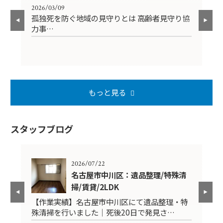
2026/03/09
202
孤独死を防ぐ地域の見守りとは 高齢者見守り協
【
力事…
円
もっと見る
スタッフブログ
2026/07/22
K
名古屋市中川区：遺品整理/特殊清
掃/賃貸/2LDK
品
【作業実績】名古屋市中川区にて遺品整理・特
【
殊清掃を行いました｜死後20日で発見さ…
掃