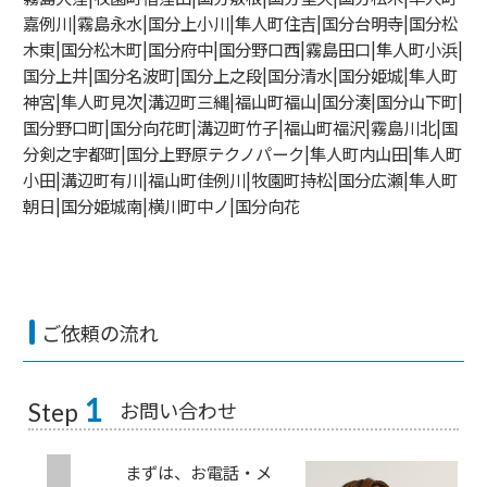
嘉例川|霧島永水|国分上小川|隼人町住吉|国分台明寺|国分松
木東|国分松木町|国分府中|国分野口西|霧島田口|隼人町小浜|
国分上井|国分名波町|国分上之段|国分清水|国分姫城|隼人町
神宮|隼人町見次|溝辺町三縄|福山町福山|国分湊|国分山下町|
国分野口町|国分向花町|溝辺町竹子|福山町福沢|霧島川北|国
分剣之宇都町|国分上野原テクノパーク|隼人町内山田|隼人町
小田|溝辺町有川|福山町佳例川|牧園町持松|国分広瀬|隼人町
朝日|国分姫城南|横川町中ノ|国分向花
ご依頼の流れ
1
お問い合わせ
Step
まずは、お電話・メ