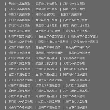
豊川市の高価買取
西尾市の高価買取
刈谷市の高価買取
安城市の高価買取
豊橋市の高価買取
岡崎市の高価買取
千種区の高価買取
緑区の高価買取
名東区の高価買取
天白区の高価買取
愛知県のゴミ屋敷
名古屋市のゴミ屋敷
都城市のゴミ屋敷
霧島市のゴミ屋敷
薩摩川内市のゴミ屋敷
姶良市のゴミ屋敷
鹿児島市のゴミ屋敷
愛知県の空き家整理
都城市の空き家整理
名古屋市の空き家整理
鹿児島市の空き家整理
霧島市の空き家整理
薩摩川内市の空き家整理
姶良市の空き家整理
愛知県の特殊清掃
名古屋市の特殊清掃
鹿児島市の特殊清掃
姶良市の特殊清掃
薩摩川内市の特殊清掃
霧島市の特殊清掃
都城市の特殊清掃
滋賀県の遺品整理
京都府の遺品整理
奈良県の遺品整理
兵庫県の遺品整理
大阪市の遺品整理
大阪府の遺品整理
平野区の遺品整理
東住吉区の遺品整理
住吉区の遺品整理
生野区の遺品整理
阿倍野区の遺品整理
天王寺区の遺品整理
東大阪市の遺品整理
八尾市の遺品整理
松原市の遺品整理
堺市北区の遺品整理
愛知県の遺品整理
愛西市の遺品整理
千種区の遺品整理
北名古屋市の遺品整理
小牧市の遺品整理
常滑市の遺品整理
知多市の遺品整理
鹿児島市の遺品整理
姶良市の遺品整理
瀬戸市の遺品整理
尾張旭市の遺品整理
豊明市の遺品整理
刈谷市の遺品整理