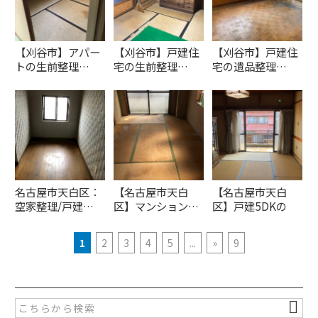
【刈谷市】アパー
【刈谷市】戸建住
【刈谷市】戸建住
トの生前整理…
宅の生前整理…
宅の遺品整理…
名古屋市天白区：
【名古屋市天白
【名古屋市天白
空家整理/戸建…
区】マンション…
区】戸建5DKの
空…
1
2
3
4
5
...
»
9