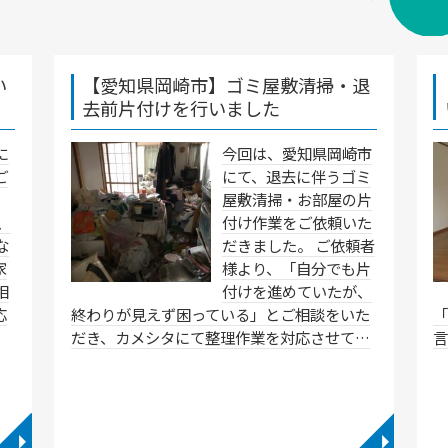
い
【愛知県岡崎市】ゴミ屋敷清掃・退
去前片付けを行いました
に
今回は、愛知県岡崎市
ご
にて、退去に伴うゴミ
屋敷清掃・お部屋の片
、
付け作業をご依頼いた
な
だきました。 ご依頼者
家
様より、「自分でも片
相
付けを進めていたが、
応
終わりが見えず困っている」とご相談をいた
だき、カメシタにて整理作業を対応させて…
言
◥
◥