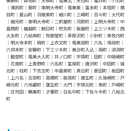
美新町｜鉢地町｜大柳町｜竜美北｜天白町｜亀井町｜小丸町
｜滝尻町｜葵町｜南明大寺町｜竜美東｜富永町｜本宿町｜橋
目町｜夏山町｜羽根東町｜細川町｜三崎町｜百々町｜大代町
｜細光町｜東明大寺町｜二軒屋町｜河原町｜上明大寺町｜中
島西町｜舳越町｜朝日町｜吹矢町｜板屋町｜上三ツ木町｜西
大友町｜八帖南町｜牧御堂町｜茅原沢町｜小針町｜東牧内町
｜明大寺本町｜岡町｜上衣文町｜竜美旭町｜六名｜保母町｜
六供本町｜安藤町｜下三ツ木町｜美合町入込｜両町｜須渕町
｜鍛埜町｜竜美大入町｜井ノ口町｜宇頭町｜田町｜中岡崎町
｜花崗町｜上青野町｜六名町｜冨尾町｜唐沢町｜中田町｜城
北町｜柱町｜下衣文町｜中島東町｜真伝町｜恵田町｜板田町
｜上六名｜古部町｜高橋町｜能見町｜康生町｜久後崎町｜戸
崎元町｜六地蔵町｜蓬生町｜大門｜宇頭北町｜魚町｜戸崎町
｜庄司田｜鶇巣町｜才栗町｜日名中町｜下佐々木町｜八帖北
町