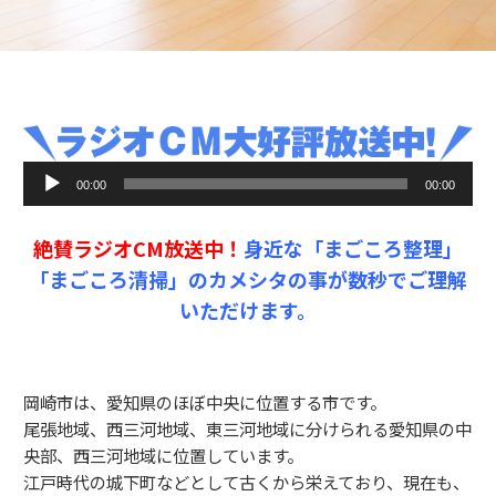
音
00:00
00:00
声
プ
絶賛ラジオCM放送中！
身近な「まごころ整理」
レ
ー
「まごころ清掃」のカメシタの事が数秒でご理解
ヤ
いただけます。
ー
岡崎市は、愛知県のほぼ中央に位置する市です。
尾張地域、西三河地域、東三河地域に分けられる愛知県の中
央部、西三河地域に位置しています。
江戸時代の城下町などとして古くから栄えており、現在も、