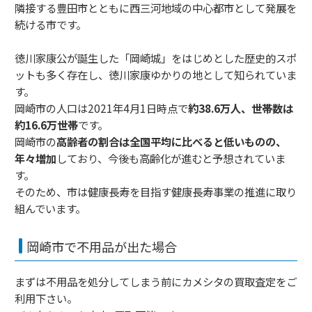
隣接する豊田市とともに西三河地域の中心都市として発展を
続ける市です。
徳川家康公が誕生した「岡崎城」をはじめとした歴史的スポ
ットも多く存在し、徳川家康ゆかりの地として知られていま
す。
岡崎市の人口は2021年4月1日時点で
約38.6万人、世帯数は
約16.6万世帯
です。
岡崎市の
高齢者の割合は全国平均に比べると低いものの、
年々増加
しており、今後も高齢化が進むと予想されていま
す。
そのため、市は健康長寿を目指す健康長寿事業の推進に取り
組んでいます。
岡崎市で不用品が出た場合
まずは不用品を処分してしまう前にカメシタの買取査定をご
利用下さい。