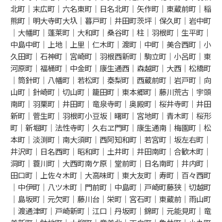
北町｜末広町｜六名東町｜日名北町｜矢作町｜東蔵前町｜稲
熊町｜明大寺町大圦｜暮戸町｜井田町茨坪｜保久町｜岩中町
｜大幡町｜蓬莱町｜大和町｜桑谷町｜柱｜羽根町｜生平町｜
中島中町｜上地｜上里｜仁木町｜渡町｜中町｜美合西町｜小
久田町｜石神町｜宮崎町｜羽根西新町｜駒立町｜小呂町｜東
河原町｜福桶町｜中金町｜康生通西｜森越町｜大西｜松橋町
｜筒針町｜八幡町｜若松町｜秦梨町｜西蔵前町｜岩戸町｜向
山町｜針崎町｜切山町｜籠田町｜東本郷町｜藤川荒古｜宇頭
南町｜羽栗町｜井田町｜竜泉寺町｜奥殿町｜桜井寺町｜井田
新町｜菅生町｜羽根町小豆坂｜曙町｜宮地町｜青木町｜桜形
町｜新堀町｜法性寺町｜久右ヱ門町｜康生通南｜梅園町｜松
本町｜淡渕町｜南大須町｜西阿知和町｜若宮町｜坂左右町｜
井沢町｜日名西町｜昭和町｜土井町｜井田南町｜合歓木町｜
洞町｜蓑川町｜大西町南ケ原｜堂前町｜日名南町｜井内町｜
田口町｜上佐々木町｜大高味町｜東大友町｜寿町｜百々西町
｜中伊町｜八ツ木町｜門前町｜中島町｜戸崎町藤狭｜切越町
｜島坂町｜元欠町｜藤川台｜栄町｜宮石町｜東蔵前｜雨山町
｜渡通津町｜戸崎新町｜江口｜丹坂町｜錦町｜元能見町｜竜