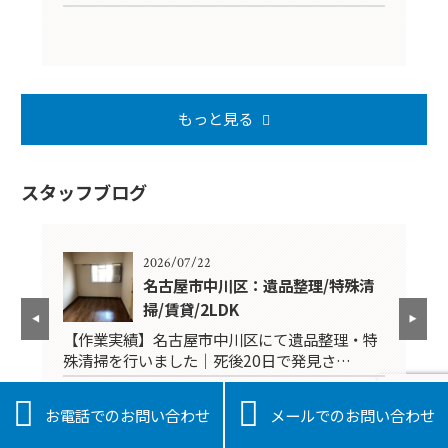
もっと見る
スタッフブログ
2026/07/22
K
名古屋市中川区：遺品整理/特殊清
掃/賃貸/2LDK
品
【作業実績】名古屋市中川区にて遺品整理・特
【
殊清掃を行いました｜死後20日で発見さ…
掃


お電話でのお問い合わせ
メールでのお問い合わせ