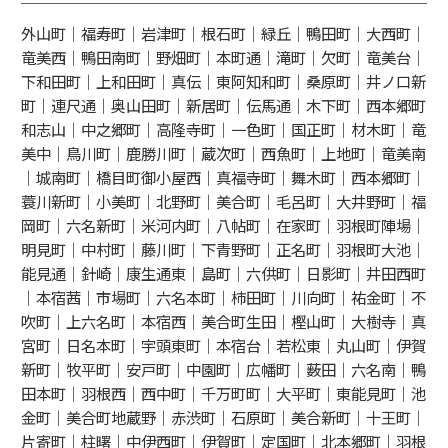
外山町｜福寿町｜岩津町｜根石町｜緑丘｜鴨田町｜大西町｜
竜美西｜鴨田南町｜野畑町｜本町通｜滝町｜欠町｜竜美台｜
下和田町｜上和田町｜真伝｜東阿知和町｜桑原町｜井ノ口新
町｜連尺通｜奥山田町｜新居町｜伝馬通｜木下町｜西本郷町
和志山｜中之郷町｜高隆寺町｜一色町｜国正町｜材木町｜竜
美中｜鳥川町｜鹿勝川町｜蔵次町｜西魚町｜上地町｜竜美南
｜城南町｜橋目町御小屋西｜真福寺町｜舞木町｜西本郷町｜
蓑川新町｜小美町｜北野町｜美合町｜毛呂町｜大井野町｜福
岡町｜六名新町｜米河内町｜八帖町｜在家町｜羽根町陣場｜
明見町｜中村町｜藤川町｜下青野町｜正名町｜羽根町大池｜
能見通｜針崎｜康生通東｜島町｜六供町｜日影町｜井田西町
｜本宿茜｜市場町｜六名本町｜柿田町｜川向町｜祐金町｜不
吹町｜上六名町｜本宿西｜美合町生田｜樫山町｜大樹寺｜真
宮町｜日名本町｜宇頭東町｜本宿台｜若松東｜丸山町｜伊賀
新町｜牧平町｜安戸町｜中園町｜広幡町｜薮田｜六名南｜鴨
田本町｜羽根西｜西中町｜千万町町｜大平町｜東能見町｜池
金町｜美合町地蔵野｜赤渋町｜石原町｜美合新町｜十王町｜
片寄町｜柱曙｜中伊西町｜伊賀町｜定国町｜北本郷町｜羽根