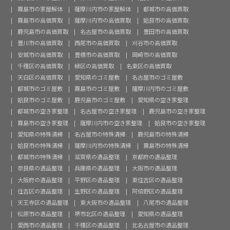
霧島市の家屋解体
薩摩川内市の家屋解体
都城市の高価買取
霧島市の高価買取
薩摩川内市の高価買取
姶良市の高価買取
鹿児島市の高価買取
名古屋市の高価買取
豊田市の高価買取
豊川市の高価買取
西尾市の高価買取
刈谷市の高価買取
安城市の高価買取
豊橋市の高価買取
岡崎市の高価買取
千種区の高価買取
緑区の高価買取
名東区の高価買取
天白区の高価買取
愛知県のゴミ屋敷
名古屋市のゴミ屋敷
都城市のゴミ屋敷
霧島市のゴミ屋敷
薩摩川内市のゴミ屋敷
姶良市のゴミ屋敷
鹿児島市のゴミ屋敷
愛知県の空き家整理
都城市の空き家整理
名古屋市の空き家整理
鹿児島市の空き家整理
霧島市の空き家整理
薩摩川内市の空き家整理
姶良市の空き家整理
愛知県の特殊清掃
名古屋市の特殊清掃
鹿児島市の特殊清掃
姶良市の特殊清掃
薩摩川内市の特殊清掃
霧島市の特殊清掃
都城市の特殊清掃
滋賀県の遺品整理
京都府の遺品整理
奈良県の遺品整理
兵庫県の遺品整理
大阪市の遺品整理
大阪府の遺品整理
平野区の遺品整理
東住吉区の遺品整理
住吉区の遺品整理
生野区の遺品整理
阿倍野区の遺品整理
天王寺区の遺品整理
東大阪市の遺品整理
八尾市の遺品整理
松原市の遺品整理
堺市北区の遺品整理
愛知県の遺品整理
愛西市の遺品整理
千種区の遺品整理
北名古屋市の遺品整理