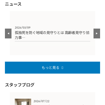
ニュース
2026/03/09
202
孤独死を防ぐ地域の見守りとは 高齢者見守り協
【
力事…
円
もっと見る
スタッフブログ
2026/07/22