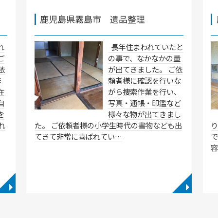
鹿児島県霧島市 遺品整理
れ
長年住まわれていたと
ご
の事で、なかなかの量
依
が出てきました。 ご依
ほ
頼者様に確認を行いな
在
がら捜索作業を行い、
自
写真・通帳・印鑑など
を
様々な物が出てきまし
れ
た。 ご依頼者様の小学生時代の書物なども出
てきて非常に喜ばれてい…
◥
◥