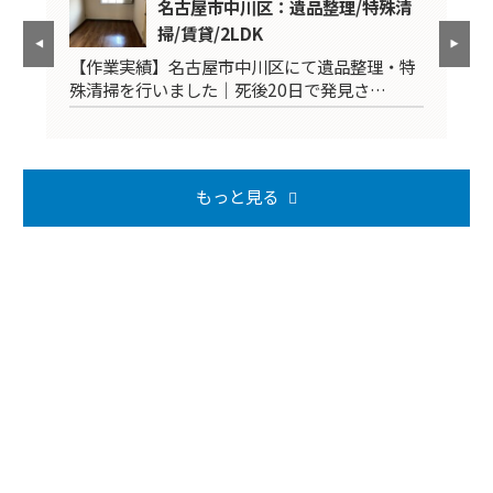
K
名古屋市中川区：遺品整理/特殊清
掃/賃貸/2LDK
品
【作業実績】名古屋市中川区にて遺品整理・特
【
殊清掃を行いました｜死後20日で発見さ…
掃
もっと見る