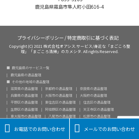
鹿児島県霧島市隼人町小田616-4
プライバシーポリシー
/
特定商取引に基づく表記
Copyright (C) 2021 株式会社オアシス.サービス/身近な「まごころ整
理」「まごころ清掃」のカメシタ. All rights Reserved.
鹿児島県のサービス一覧
鹿児島県の遺品整理
その他の地域の遺品整理
滋賀県の遺品整理
京都府の遺品整理
奈良県の遺品整理
兵庫県の遺品整理
大阪市の遺品整理
大阪府の遺品整理
平野区の遺品整理
東住吉区の遺品整理
住吉区の遺品整理
生野区の遺品整理
阿倍野区の遺品整理
天王寺区の遺品整理
東大阪市の遺品整理
八尾市の遺品整理
松原市の遺品整理
堺市北区の遺品整理
愛知県の遺品整理
愛西市の遺品整理


お電話でのお問い合わせ
メールでのお問い合わせ
千種区の遺品整理
北名古屋市の遺品整理
小牧市の遺品整理
常滑市の遺品整理
知多市の遺品整理
鹿児島市の遺品整理