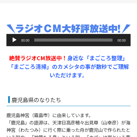
音
00:00
00:00
声
プ
絶賛ラジオCM放送中！
身近な「まごころ整理」
レ
ー
「まごころ清掃」のカメシタの事が数秒でご理解
ヤ
いただけます。
ー
鹿児島県のなりたち
鹿児島神宮（霧島市）に由来しています。
「鹿児島」の語源は、天津日高彦穂々出見尊（山幸彦）が海
神宮（わたつみ）に行く際に乗った舟が鹿児山で作られたと
いう説や、「神籠もる島」という説、「カゴ」は崖という意