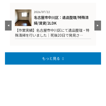
2026/07/22
K
名古屋市中川区：遺品整理/特殊清
掃/賃貸/2LDK
品
【作業実績】名古屋市中川区にて遺品整理・特
【
殊清掃を行いました｜死後20日で発見さ…
掃
もっと見る