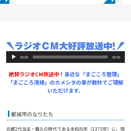
◥
◥
音
00:00
00:00
声
プ
絶賛ラジオCM放送中！
身近な「まごころ整理」
レ
ー
「まごころ清掃」のカメシタの事が数秒でご理解
ヤ
いただけます。
ー
都城市のなりたち
北郷2代当主・義久の時代である永和元年（1375年）に、現