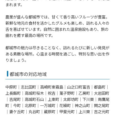
まれます。
農業が盛んな都城市では、甘くて香り高いフルーツが豊富。
新鮮な地元の食材を活かしたグルメも楽しめ、訪れる人々の
舌を喜ばせています。自然に囲まれた温泉施設もあり、旅の
疲れを癒す最高の場所です。
都城市の魅力は尽きることなく、訪れるたびに新しい発見が
ある素敵な場所。心温まる時間を過ごし、特別な思い出を作
りましょう。
都城市の対応地域
中原町｜志比田町｜高崎町東霧島｜山之口町富吉｜都島町｜
上長飯町｜高城町桜木｜祝吉｜菓子野町｜乙房町｜大岩田町
｜吉尾町｜高城町石山｜上東町｜太郎坊町｜下川東｜南鷹尾
町｜今町｜北原町｜一万城町｜花繰町｜神之山町｜関之尾町
｜妻ケ丘町｜丸谷町｜蔵原町｜甲斐元町｜上川東｜吉之元町