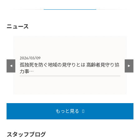
ニュース
2026/03/09
202
孤独死を防ぐ地域の見守りとは 高齢者見守り協
【
力事…
円
もっと見る
スタッフブログ