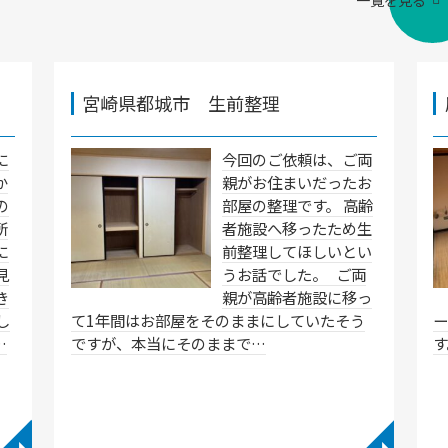
一覧を見る
宮崎県都城市 生前整理
に
今回のご依頼は、ご両
か
親がお住まいだったお
の
部屋の整理です。 高齢
所
者施設へ移ったため生
に
前整理してほしいとい
見
うお話でした。 ご両
き
親が高齢者施設に移っ
し
て1年間はお部屋をそのままにしていたそう
…
ですが、本当にそのままで…
す