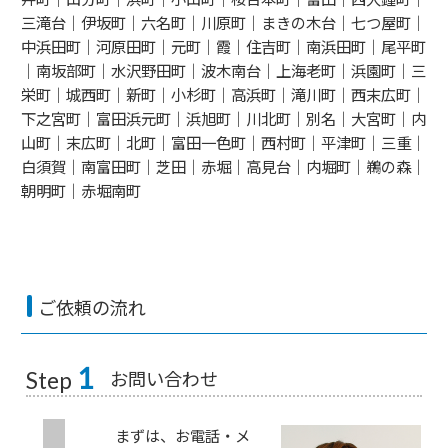
三滝台｜伊坂町｜六名町｜川原町｜まきの木台｜七つ屋町｜
中浜田町｜河原田町｜元町｜霞｜住吉町｜南浜田町｜尾平町
｜南坂部町｜水沢野田町｜波木南台｜上海老町｜浜園町｜三
栄町｜城西町｜新町｜小杉町｜高浜町｜滝川町｜西末広町｜
下之宮町｜富田浜元町｜浜旭町｜川北町｜別名｜大宮町｜内
山町｜末広町｜北町｜富田一色町｜西村町｜平津町｜三重｜
白須賀｜南富田町｜芝田｜赤堀｜高見台｜内堀町｜鵜の森｜
朝明町｜赤堀南町
ご依頼の流れ
1
お問い合わせ
Step
まずは、お電話・メ