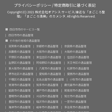
プライバシーポリシー
/
特定商取引に基づく表記
Copyright (C) 2021 株式会社オアシス.サービス/身近な「まごころ整
理」「まごころ清掃」のカメシタ. All rights Reserved.
四日市市のサービス一覧
四日市市の遺品整理
その他の地域の遺品整理
滋賀県の遺品整理
京都府の遺品整理
奈良県の遺品整理
兵庫県の遺品整理
大阪市の遺品整理
大阪府の遺品整理
平野区の遺品整理
東住吉区の遺品整理
住吉区の遺品整理
生野区の遺品整理
阿倍野区の遺品整理
天王寺区の遺品整理
東大阪市の遺品整理
八尾市の遺品整理
松原市の遺品整理
堺市北区の遺品整理
愛知県の遺品整理
愛西市の遺品整理
千種区の遺品整理
北名古屋市の遺品整理
小牧市の遺品整理
常滑市の遺品整理
知多市の遺品整理
鹿児島市の遺品整理
姶良市の遺品整理
瀬戸市の遺品整理
尾張旭市の遺品整理
豊明市の遺品整理
刈谷市の遺品整理
知立市の遺品整理
豊田市の遺品整理
稲沢市の遺品整理
一宮市の遺品整理
海津市の遺品整理
岐阜市の遺品整理
多治見市の遺品整理