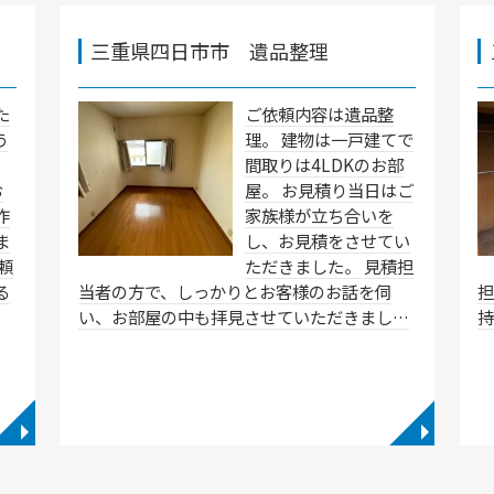
三重県四日市市 遺品整理
た
ご依頼内容は遺品整
う
理。 建物は一戸建てで
間取りは4LDKのお部
お
屋。 お見積り当日はご
作
家族様が立ち合いを
ま
し、お見積をさせてい
頼
ただきました。 見積担
る
当者の方で、しっかりとお客様のお話を伺
い、お部屋の中も拝見させていただきまし…
◥
◥