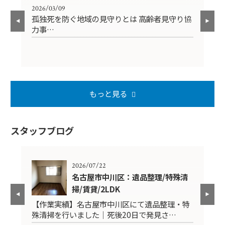
2026/03/09
202
孤独死を防ぐ地域の見守りとは 高齢者見守り協
【
力事…
円
もっと見る
スタッフブログ
2026/07/22
K
名古屋市中川区：遺品整理/特殊清
掃/賃貸/2LDK
品
【作業実績】名古屋市中川区にて遺品整理・特
【
殊清掃を行いました｜死後20日で発見さ…
掃