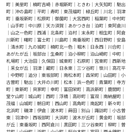
町｜美里町｜楠町吉崎｜赤堀新町｜ときわ｜大矢知町｜馳出
町｜沖の島町｜平町｜寿町｜東茂福町｜緑丘町｜川北｜羽津
町｜垂坂新町｜松原町｜御薗町｜大宮西町｜稲葉町｜中村町
｜山手町｜中川原｜天カ須賀｜あかつき台｜泊町｜東阿倉川
｜山之一色町｜西浦｜北条町｜泊村｜末永町｜相生町｜阿倉
川新町｜曙町｜富士町｜川島町｜南垂坂町｜西日野町｜安島
｜清水町｜九の城町｜楠町北一色｜堀木｜日永西｜川合町｜
あがたが丘｜坂部台｜生桑町｜泊小柳町｜泊山崎町｜中町｜
札場町｜大治田｜久保田｜城東町｜石原町｜宮東町｜西新地
｜釆女が丘｜羽津｜蔵町｜日永東｜三ツ谷町｜笹川｜高花平
｜中野町｜追分｜東坂部町｜南松本町｜昌栄町｜山田町｜小
古曽町｜馳出｜大井の川町｜松本｜浜一色町｜青葉町｜寺方
町｜東新町｜貝家町｜幸町｜富田栄町｜高浜新町｜鹿間町｜
堂ケ山町｜城山町｜西町｜浮橋｜高砂町｜富双｜南納屋町｜
茂福｜山城町｜朝日町｜西山町｜高角町｜南起町｜新々町｜
北浜町｜磯津｜伊倉｜波木町｜蒔田｜別山｜諏訪町｜小古曽
東｜羽津中｜西坂部町｜大浜町｜波木が丘町｜黄金町｜坂部
が丘｜東垂坂町｜西阿倉川｜黒田町｜三ツ谷東町｜柳町｜曽
井町｜山分町｜浜町｜小山町｜桜台本町｜富田｜西大鐘町｜