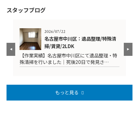
スタッフブログ
2026/07/22
K
名古屋市中川区：遺品整理/特殊清
掃/賃貸/2LDK
品
【作業実績】名古屋市中川区にて遺品整理・特
【
殊清掃を行いました｜死後20日で発見さ…
掃
もっと見る