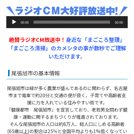
音
00:00
00:00
声
プ
絶賛ラジオCM放送中！
身近な「まごころ整理」
レ
ー
「まごころ清掃」のカメシタの事が数秒でご理解
ヤ
いただけます。
ー
尾張旭市の基本情報
尾張旭市は緑が多く農業が盛んであるのに関わらず、名古屋
市まで電車で約20分と交通の便が良く、子育てや高齢者支
援に力を入れている住みやすい街です。
「健康都市 尾張旭市」を宣言しており、老若男女問わず健
康・運動に関するまちづくりが推進されております。
そんな尾張旭市の人口は約8万人、総人口にしめる高齢者
(65歳以上)の割合は25％と全国平均よりも1%低くなってい