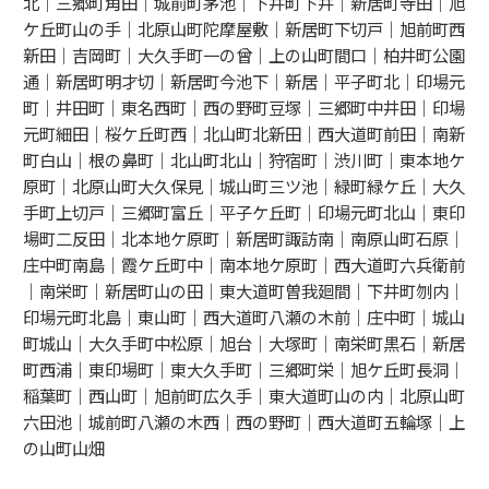
北｜三郷町角田｜城前町茅池｜下井町下井｜新居町寺田｜旭
ケ丘町山の手｜北原山町陀摩屋敷｜新居町下切戸｜旭前町西
新田｜吉岡町｜大久手町一の曾｜上の山町間口｜柏井町公園
通｜新居町明才切｜新居町今池下｜新居｜平子町北｜印場元
町｜井田町｜東名西町｜西の野町豆塚｜三郷町中井田｜印場
元町細田｜桜ケ丘町西｜北山町北新田｜西大道町前田｜南新
町白山｜根の鼻町｜北山町北山｜狩宿町｜渋川町｜東本地ケ
原町｜北原山町大久保見｜城山町三ツ池｜緑町緑ケ丘｜大久
手町上切戸｜三郷町富丘｜平子ケ丘町｜印場元町北山｜東印
場町二反田｜北本地ケ原町｜新居町諏訪南｜南原山町石原｜
庄中町南島｜霞ケ丘町中｜南本地ケ原町｜西大道町六兵衛前
｜南栄町｜新居町山の田｜東大道町曽我廻間｜下井町刎内｜
印場元町北島｜東山町｜西大道町八瀬の木前｜庄中町｜城山
町城山｜大久手町中松原｜旭台｜大塚町｜南栄町黒石｜新居
町西浦｜東印場町｜東大久手町｜三郷町栄｜旭ケ丘町長洞｜
稲葉町｜西山町｜旭前町広久手｜東大道町山の内｜北原山町
六田池｜城前町八瀬の木西｜西の野町｜西大道町五輪塚｜上
の山町山畑