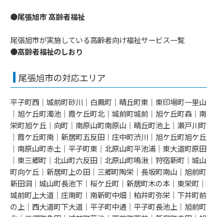
●尾張旭市 高齢者福祉
尾張旭市が実施している高齢者向け福祉サービス一覧
●高齢者福祉のしおり
尾張旭市の対応エリア
平子町西｜城前町砂川｜白鳳町｜晴丘町東｜東印場町一里山
｜旭ケ丘町濁池｜霞ケ丘町北｜城前町城前｜旭ケ丘町森｜南
栄町旭ケ丘｜向町｜南原山町南原山｜晴丘町池上｜瀬戸川町
｜霞ケ丘町南｜新居町五反田｜庄中町渋川｜旭ケ丘町旭ケ丘
｜南原山町赤土｜平子町東｜北原山町平池浦｜東大道町原田
｜東三郷町｜北山町六反田｜北原山町鳴湫｜狩宿新町｜城山
町向ケ丘｜新居町上の田｜三郷町陶栄｜長坂町南山｜旭前町
新田洞｜城山町長池下｜桜ケ丘町｜新居町木の本｜東栄町｜
城前町上大道｜庄南町｜南新町中畑｜柏井町弥栄｜下井町前
の上｜西大道町下大道｜平子町中通｜平子町長池上｜旭前町