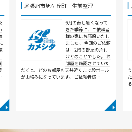
尾張旭市旭ケ丘町 生前整理
た
6月の蒸し暑くなって
っ
きた季節に、ご依頼者
気
様の家にお邪魔いたし
に
ました。 今回のご依頼
積
は、2階の部屋の片付
。
けとのことでした。 お
開
部屋を確認させていた
業
だくと、どのお部屋も天井近くまで段ボール
…
が山積みになっています。 ご依頼者様…
た
◥
◥