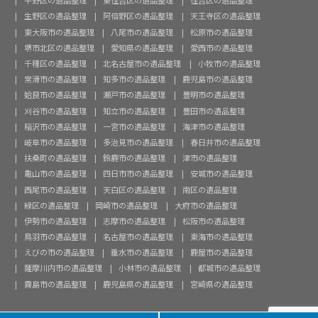
平野区の遺品整理
東住吉区の遺品整理
住吉区の遺品整理
生野区の遺品整理
阿倍野区の遺品整理
天王寺区の遺品整理
東大阪市の遺品整理
八尾市の遺品整理
松原市の遺品整理
堺市北区の遺品整理
愛知県の遺品整理
愛西市の遺品整理
千種区の遺品整理
北名古屋市の遺品整理
小牧市の遺品整理
常滑市の遺品整理
知多市の遺品整理
鹿児島市の遺品整理
姶良市の遺品整理
瀬戸市の遺品整理
豊明市の遺品整理
刈谷市の遺品整理
知立市の遺品整理
豊田市の遺品整理
稲沢市の遺品整理
一宮市の遺品整理
海津市の遺品整理
岐阜市の遺品整理
多治見市の遺品整理
春日井市の遺品整理
扶桑町の遺品整理
鈴鹿市の遺品整理
津市の遺品整理
亀山市の遺品整理
四日市市の遺品整理
安城市の遺品整理
西尾市の遺品整理
天白区の遺品整理
南区の遺品整理
緑区の遺品整理
岡崎市の遺品整理
大府市の遺品整理
伊勢市の遺品整理
志摩市の遺品整理
松阪市の遺品整理
鳥羽市の遺品整理
名古屋市の遺品整理
東海市の遺品整理
えびの市の遺品整理
垂水市の遺品整理
鹿屋市の遺品整理
薩摩川内市の遺品整理
小林市の遺品整理
都城市の遺品整理
霧島市の遺品整理
鹿児島県の遺品整理
宮崎県の遺品整理