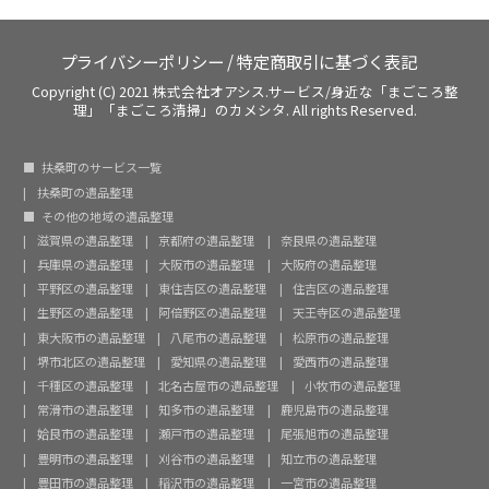
プライバシーポリシー
/
特定商取引に基づく表記
Copyright (C) 2021 株式会社オアシス.サービス/身近な「まごころ整
理」「まごころ清掃」のカメシタ. All rights Reserved.
扶桑町のサービス一覧
扶桑町の遺品整理
その他の地域の遺品整理
滋賀県の遺品整理
京都府の遺品整理
奈良県の遺品整理
兵庫県の遺品整理
大阪市の遺品整理
大阪府の遺品整理
平野区の遺品整理
東住吉区の遺品整理
住吉区の遺品整理
生野区の遺品整理
阿倍野区の遺品整理
天王寺区の遺品整理
東大阪市の遺品整理
八尾市の遺品整理
松原市の遺品整理
堺市北区の遺品整理
愛知県の遺品整理
愛西市の遺品整理
千種区の遺品整理
北名古屋市の遺品整理
小牧市の遺品整理
常滑市の遺品整理
知多市の遺品整理
鹿児島市の遺品整理
姶良市の遺品整理
瀬戸市の遺品整理
尾張旭市の遺品整理
豊明市の遺品整理
刈谷市の遺品整理
知立市の遺品整理
豊田市の遺品整理
稲沢市の遺品整理
一宮市の遺品整理