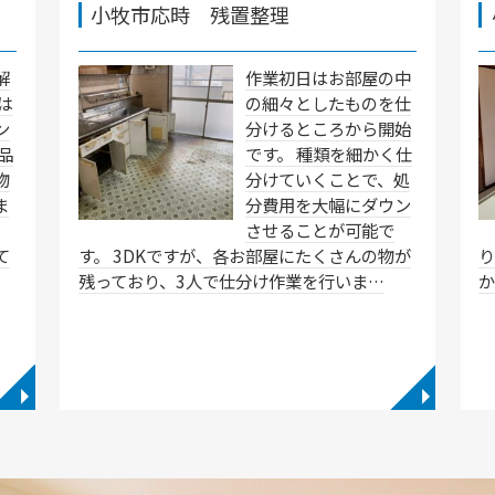
小牧市応時 残置整理
解
作業初日はお部屋の中
は
の細々としたものを仕
ン
分けるところから開始
品
です。 種類を細かく仕
物
分けていくことで、処
ま
分費用を大幅にダウン
させることが可能で
て
す。 3DKですが、各お部屋にたくさんの物が
残っており、3人で仕分け作業を行いま…
◥
◥