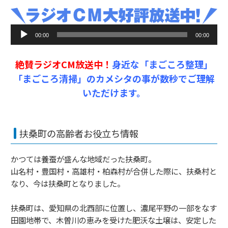
音
00:00
00:00
声
プ
絶賛ラジオCM放送中！
身近な「まごころ整理」
レ
ー
「まごころ清掃」のカメシタの事が数秒でご理解
ヤ
いただけます。
ー
扶桑町の高齢者お役立ち情報
かつては養蚕が盛んな地域だった扶桑町。
山名村・豊国村・高雄村・柏森村が合併した際に、扶桑村と
なり、今は扶桑町となりました。
扶桑町は、愛知県の北西部に位置し、濃尾平野の一部をなす
田園地帯で、木曽川の恵みを受けた肥沃な土壌は、安定した