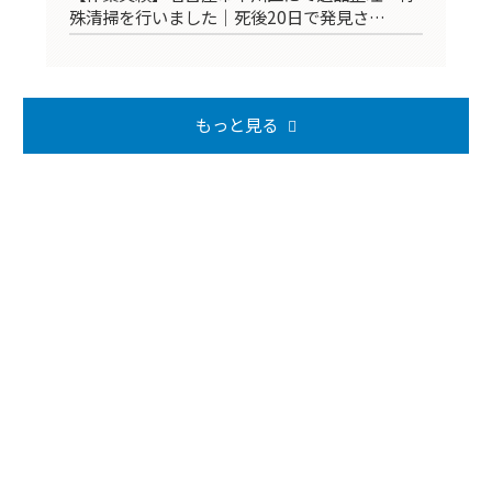
殊清掃を行いました｜死後20日で発見さ…
掃
もっと見る