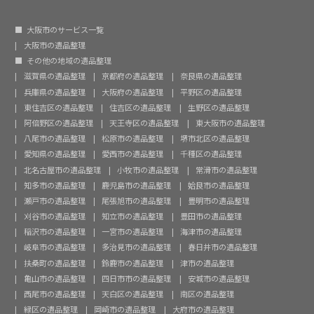
大阪市のサービス一覧
大阪市の遺品整理
その他の地域の遺品整理
滋賀県の遺品整理
京都府の遺品整理
奈良県の遺品整理
兵庫県の遺品整理
大阪府の遺品整理
平野区の遺品整理
東住吉区の遺品整理
住吉区の遺品整理
生野区の遺品整理
阿倍野区の遺品整理
天王寺区の遺品整理
東大阪市の遺品整理
八尾市の遺品整理
松原市の遺品整理
堺市北区の遺品整理
愛知県の遺品整理
愛西市の遺品整理
千種区の遺品整理
北名古屋市の遺品整理
小牧市の遺品整理
常滑市の遺品整理
知多市の遺品整理
鹿児島市の遺品整理
姶良市の遺品整理
瀬戸市の遺品整理
尾張旭市の遺品整理
豊明市の遺品整理
刈谷市の遺品整理
知立市の遺品整理
豊田市の遺品整理
稲沢市の遺品整理
一宮市の遺品整理
海津市の遺品整理
岐阜市の遺品整理
多治見市の遺品整理
春日井市の遺品整理
扶桑町の遺品整理
鈴鹿市の遺品整理
津市の遺品整理
亀山市の遺品整理
四日市市の遺品整理
安城市の遺品整理
西尾市の遺品整理
天白区の遺品整理
南区の遺品整理
緑区の遺品整理
岡崎市の遺品整理
大府市の遺品整理