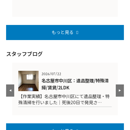
もっと見る
スタッフブログ
2026/07/22
K
名古屋市中川区：遺品整理/特殊清
掃/賃貸/2LDK
品
【作業実績】名古屋市中川区にて遺品整理・特
【
殊清掃を行いました｜死後20日で発見さ…
掃