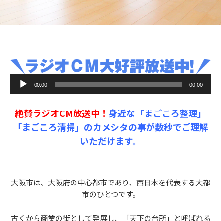
音
00:00
00:00
声
プ
絶賛ラジオCM放送中！
身近な「まごころ整理」
レ
ー
「まごころ清掃」のカメシタの事が数秒でご理解
ヤ
いただけます。
ー
大阪市は、
大阪府
の中心都市であり、西日本を代表する大都
市のひとつです。
古くから商業の街として発展し、「天下の台所」と呼ばれる