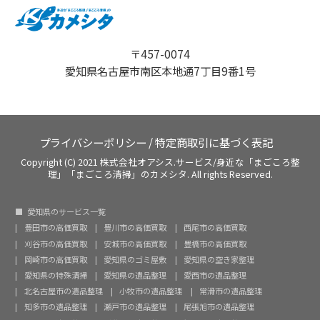
〒457-0074
愛知県名古屋市南区本地通7丁目9番1号
プライバシーポリシー
/
特定商取引に基づく表記
Copyright (C) 2021 株式会社オアシス.サービス/身近な「まごころ整
理」「まごころ清掃」のカメシタ. All rights Reserved.
愛知県のサービス一覧
豊田市の高価買取
豊川市の高価買取
西尾市の高価買取
刈谷市の高価買取
安城市の高価買取
豊橋市の高価買取
岡崎市の高価買取
愛知県のゴミ屋敷
愛知県の空き家整理
愛知県の特殊清掃
愛知県の遺品整理
愛西市の遺品整理
北名古屋市の遺品整理
小牧市の遺品整理
常滑市の遺品整理
知多市の遺品整理
瀬戸市の遺品整理
尾張旭市の遺品整理