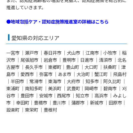
また、認知症高齢者の増加を見据え、認知症施策を総合的に
推進していきます。
●地域包括ケア・認知症施策推進室の詳細はこちら
愛知県の対応エリア
一宮市 ｜瀬戸市 ｜春日井市 ｜犬山市 ｜江南市｜小牧市 ｜稲
沢市 ｜尾張旭市 ｜岩倉市 ｜豊明市｜日進市 ｜清須市 ｜北名
古屋市 ｜長久手市 ｜東郷町｜豊山町 ｜大口町 ｜扶桑町｜津
島市 ｜愛西市 ｜弥富市 ｜あま市 ｜大治町｜蟹江町 ｜飛島村
｜半田市 ｜常滑市 ｜東海市 ｜大府市 ｜知多市｜阿久比町 ｜
東浦町 ｜南知多町 ｜美浜町 ｜武豊町｜岡崎市 ｜碧南市 ｜刈
谷市 ｜豊田市 ｜安城市｜西尾市 ｜知立市 ｜高浜市 ｜みよし
市 ｜幸田町｜豊橋市 ｜豊川市 ｜蒲郡市 ｜新城市 ｜田原市｜
設楽町 ｜東栄町 ｜豊根村