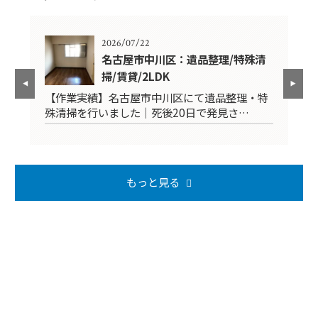
2026/07/22
K
名古屋市中川区：遺品整理/特殊清
掃/賃貸/2LDK
品
【作業実績】名古屋市中川区にて遺品整理・特
【
殊清掃を行いました｜死後20日で発見さ…
掃
もっと見る