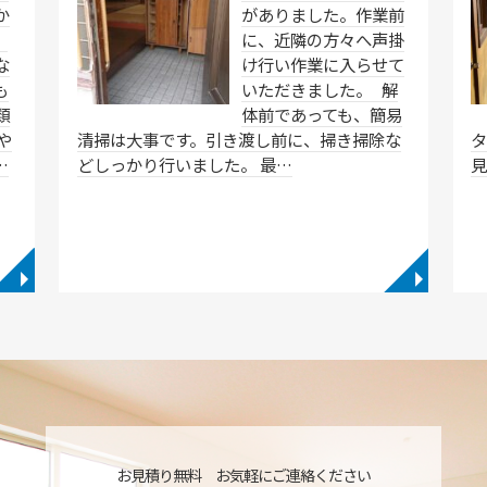
か
がありました。作業前
、
に、近隣の方々へ声掛
な
け行い作業に入らせて
も
いただきました。 解
類
体前であっても、簡易
や
清掃は大事です。引き渡し前に、掃き掃除な
…
どしっかり行いました。 最…
◥
◥
お見積り無料 お気軽にご連絡ください