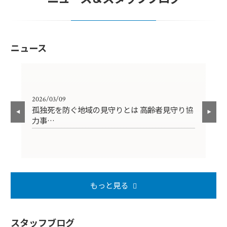
ニュース
2026/03/09
202
孤独死を防ぐ地域の見守りとは 高齢者見守り協
【
力事…
円
もっと見る
スタッフブログ