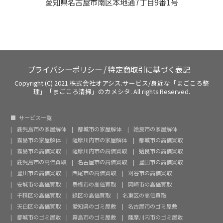
愛知県名古屋市南区本地通7丁目9番1号
プライバシーポリシー
/
特定商取引に基づく表記
Copyright (C) 2021 株式会社オアシス.サービス/身近な「まごころ整
理」「まごころ清掃」のカメシタ. All rights Reserved.
サービス一覧
鹿児島市の家屋解体
都城市の家屋解体
姶良市の家屋解体
霧島市の家屋解体
薩摩川内市の家屋解体
都城市の高価買取
霧島市の高価買取
薩摩川内市の高価買取
姶良市の高価買取
鹿児島市の高価買取
名古屋市の高価買取
豊田市の高価買取
豊川市の高価買取
西尾市の高価買取
刈谷市の高価買取
安城市の高価買取
豊橋市の高価買取
岡崎市の高価買取
千種区の高価買取
緑区の高価買取
名東区の高価買取
天白区の高価買取
愛知県のゴミ屋敷
名古屋市のゴミ屋敷
都城市のゴミ屋敷
霧島市のゴミ屋敷
薩摩川内市のゴミ屋敷