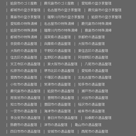
姶良市のゴミ屋敷
鹿児島市のゴミ屋敷
愛知県の空き家整理
都城市の空き家整理
名古屋市の空き家整理
鹿児島市の空き家整理
霧島市の空き家整理
薩摩川内市の空き家整理
姶良市の空き家整理
愛知県の特殊清掃
名古屋市の特殊清掃
鹿児島市の特殊清掃
姶良市の特殊清掃
薩摩川内市の特殊清掃
霧島市の特殊清掃
都城市の特殊清掃
滋賀県の遺品整理
京都府の遺品整理
奈良県の遺品整理
兵庫県の遺品整理
大阪市の遺品整理
大阪府の遺品整理
平野区の遺品整理
東住吉区の遺品整理
住吉区の遺品整理
生野区の遺品整理
阿倍野区の遺品整理
天王寺区の遺品整理
東大阪市の遺品整理
八尾市の遺品整理
松原市の遺品整理
堺市北区の遺品整理
愛知県の遺品整理
愛西市の遺品整理
千種区の遺品整理
北名古屋市の遺品整理
小牧市の遺品整理
常滑市の遺品整理
知多市の遺品整理
鹿児島市の遺品整理
姶良市の遺品整理
瀬戸市の遺品整理
尾張旭市の遺品整理
豊明市の遺品整理
刈谷市の遺品整理
知立市の遺品整理
豊田市の遺品整理
稲沢市の遺品整理
一宮市の遺品整理
海津市の遺品整理
岐阜市の遺品整理
多治見市の遺品整理
春日井市の遺品整理
扶桑町の遺品整理
鈴鹿市の遺品整理
津市の遺品整理
亀山市の遺品整理
四日市市の遺品整理
安城市の遺品整理
西尾市の遺品整理