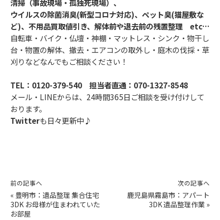
清掃（事故現場・孤独死現場）、
ウイルスの除菌消臭(新型コロナ対応)、ペット臭(猫屋敷な
ど)、不用品買取値引き、解体前や退去前の残置整理 etc…
自転車・バイク・仏壇・神棚・マットレス・シンク・物干し
台・物置の解体、撤去・エアコンの取外し・庭木の伐採・草
刈りなどなんでもご相談ください！
TEL：
0120-379-540
担当者直通：
070-1327-8548
メール・LINEからは、24時間365日ご相談を受け付けして
おります。
Twitter
も日々更新中♪
前の記事へ
次の記事へ
«
豊明市：遺品整理 集合住宅
鹿児島県霧島市：アパート
3DK お母様が住まわれていた
3DK 遺品整理作業
»
お部屋