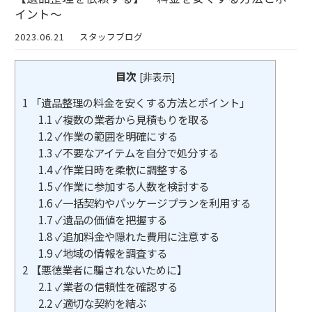
イント～
2023.06.21
スタッフブログ
目次
[
非表示
]
1
「遺品整理の料金を安くする方法とポイント」
1.1
✓複数の業者から見積もりを取る
1.2
✓作業の範囲を明確にする
1.3
✓不要なアイテムを自分で処分する
1.4
✓作業日時を柔軟に調整する
1.5
✓作業に参加する人数を検討する
1.6
✓一括契約やパッケージプランを利用する
1.7
✓遺品の価値を把握する
1.8
✓追加料金や隠れた費用に注意する
1.9
✓地域の情報を調査する
2
【悪徳業者に騙されないために】
2.1
✓業者の信頼性を確認する
2.2
✓適切な契約を結ぶ