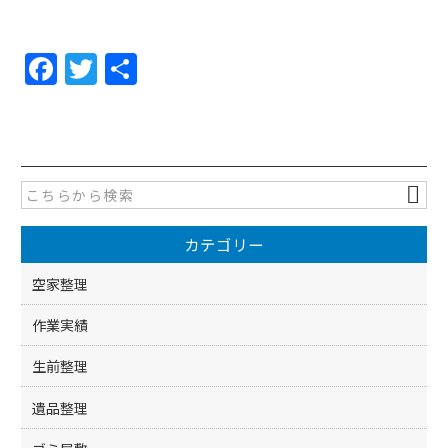
F
T
共
a
w
有
c
itt
e
er
b
o
カテゴリー
o
k
空家整理
作業実績
生前整理
遺品整理