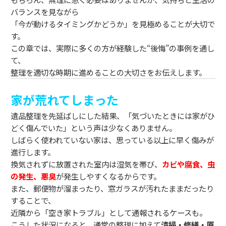
バランスを見ながら
「今が動けるタイミングかどうか」を見極めることが大切で
す。
この章では、実際に多くの方が経験した“後悔”の事例を通し
て、
整理を適切な時期に進めることの大切さをお伝えします。
家が荒れてしまった
遺品整理を先延ばしにした結果、「気づいたときには家がひ
どく傷んでいた」という声は少なくありません。
しばらく使われていない家は、思っている以上に早く傷みが
進行します。
換気されずに放置された室内は湿気を帯び、
カビや腐食、虫
の発生、悪臭
が発生しやすくなるからです。
また、郵便物が溜まったり、窓ガラスが汚れたままだったり
することで、
近隣から「空き家トラブル」として通報されるケースも。
こうした状況になると、通常の整理に加えて
清掃・修繕・原