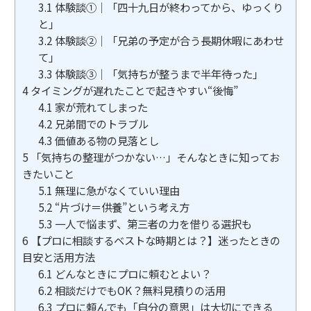
3.1
体験談①｜「四十九日が終わってから、ゆっくり
と」
3.2
体験談②｜「兄弟の予定が合う長期休暇にあわせ
て」
3.3
体験談③｜「気持ちが整うまで半年待った」
4
タイミングが遅れたことで起きやすい“後悔”
4.1
家が荒れてしまった
4.2
兄弟間でのトラブル
4.3
価値ある物の見落とし
5
「気持ちの整理がつかない…」そんなときに知ってお
きたいこと
5.1
無理に急がなくていい理由
5.2
“片づけ＝供養”という考え方
5.3
一人で悩まず、第三者の力を借りる選択も
6
【プロに相談するベストな時期とは？】迷ったときの
目安と活用方法
6.1
どんなときにプロに頼むとよい？
6.2
相談だけでもOK？無料見積りの活用
6.3
プロに頼んでも「自分の意思」は大切にできる