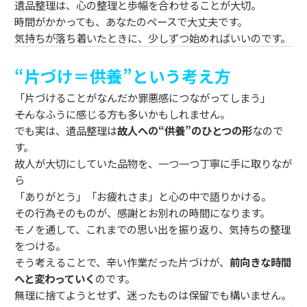
遺品整理は、心の整理と歩幅を合わせることが大切。
時間がかかっても、あなたのペースで大丈夫です。
気持ちが落ち着いたときに、少しずつ始めればいいのです。
“片づけ＝供養”という考え方
「片づけることがなんだか罪悪感につながってしまう」
――そんなふうに感じる方も多いかもしれません。
でも実は、遺品整理は
故人への“供養”のひとつの形
なので
す。
故人が大切にしていた品物を、一つ一つ丁寧に手に取りなが
ら
「ありがとう」「お疲れさま」と心の中で語りかける。
その行為そのものが、感謝とお別れの時間になります。
モノを通して、これまでの思い出を振り返り、気持ちの整理
をつける。
そう考えることで、辛い作業だった片づけが、
前向きな時間
へと変わっていく
のです。
無理に捨てようとせず、迷ったものは保留でも構いません。