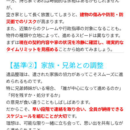
一方、持ち家であれば時間的な余裕はあるかもしれません
が、
空き家として長く放置してしまうと、
建物の傷みや防犯・防
災面でのリスク
が高まります。
また、近隣からのクレームや行政指導の対象になることも。
物件の種類や立地によって、進めるスピードは異なります。
まずは
現在の契約内容や家の状況を冷静に確認し、現実的な
タイムリミットを見極める
ことから始めてみましょう。
【基準②】家族・兄弟との調整
遺品整理は、遺された家族の協力があってこそスムーズに進
められるものです。
特に兄弟姉妹がいる場合、「誰が中心になって進めるのか」
「何を残すか・処分するか」
の意見が食い違うこともしばしばあります。
だからこそ、
早い段階で連絡を取り合い、全員が納得できる
スケジュールを組むことが大切
です。
理想は、可能な限り一緒に立ち会って、思い出を共有しなが
ら進められること。