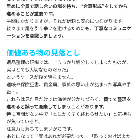
早めに全員で話し合いの場を持ち、“合意形成”をしてから
進めることが重要
です。
手間はかかりますが、それが信頼と安心につながります。
後々まで尾を引く争いを避けるためにも、
丁寧なコミュニケ
ーションを意識しましょう。
価値ある物の見落とし
遺品整理の現場では、「うっかり処分してしまったものが、
実はとても大切なものだった」
というケースが後を絶ちません。
通帳や保険証書、貴金属、家族の思い出が詰まった写真や手
紙…。
これらは見た目だけでは価値が分かりづらく、
慌てて整理を
進めると誤って廃棄してしまう
ことがあります。
特に時間がない中で「とにかく早く終わらせたい」と気持ち
が焦っていると、
注意力も落ちてしまいがちです。
あとになって「実はあれが必要だった」「取っておけばよか