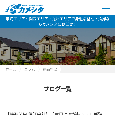
東海エリア・関西エリア・九州エリアで身近な整理・清掃な
らカメシタにお任せ！
ホーム
コラム
遺品整理
【特殊清掃 保証会社】「費用は誰が払う？」孤独死・賃貸で途方
に暮れるあなたへ。トラブル回避の安心解決ロードマップ
ブログ一覧
【特殊清掃 保証会社】「費用は誰が払う？」孤独