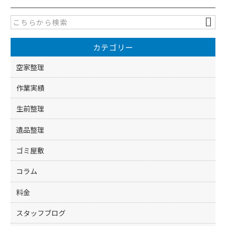
e
er
b
o
カテゴリー
o
k
空家整理
作業実績
生前整理
遺品整理
ゴミ屋敷
コラム
料金
スタッフブログ