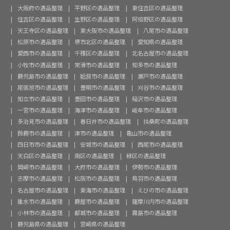
大阪府の遺品整理
平野区の遺品整理
東住吉区の遺品整理
住吉区の遺品整理
生野区の遺品整理
阿倍野区の遺品整理
天王寺区の遺品整理
東大阪市の遺品整理
八尾市の遺品整理
松原市の遺品整理
堺市北区の遺品整理
愛知県の遺品整理
愛西市の遺品整理
千種区の遺品整理
北名古屋市の遺品整理
小牧市の遺品整理
常滑市の遺品整理
知多市の遺品整理
鹿児島市の遺品整理
姶良市の遺品整理
瀬戸市の遺品整理
尾張旭市の遺品整理
豊明市の遺品整理
刈谷市の遺品整理
知立市の遺品整理
豊田市の遺品整理
稲沢市の遺品整理
一宮市の遺品整理
海津市の遺品整理
岐阜市の遺品整理
多治見市の遺品整理
春日井市の遺品整理
扶桑町の遺品整理
鈴鹿市の遺品整理
津市の遺品整理
亀山市の遺品整理
四日市市の遺品整理
安城市の遺品整理
西尾市の遺品整理
天白区の遺品整理
南区の遺品整理
緑区の遺品整理
岡崎市の遺品整理
大府市の遺品整理
伊勢市の遺品整理
志摩市の遺品整理
松阪市の遺品整理
鳥羽市の遺品整理
名古屋市の遺品整理
東海市の遺品整理
えびの市の遺品整理
垂水市の遺品整理
鹿屋市の遺品整理
薩摩川内市の遺品整理
小林市の遺品整理
都城市の遺品整理
霧島市の遺品整理
鹿児島県の遺品整理
宮崎県の遺品整理