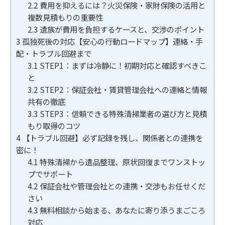
2.2
費用を抑えるには？火災保険・家財保険の活用と
複数見積もりの重要性
2.3
遺族が費用を負担するケースと、交渉のポイント
3
孤独死後の対応【安心の行動ロードマップ】連絡・手
配・トラブル回避まで
3.1
STEP1：まずは冷静に！初期対応と確認すべきこ
と
3.2
STEP2：保証会社・賃貸管理会社への連絡と情報
共有の徹底
3.3
STEP3：信頼できる特殊清掃業者の選び方と見積
もり取得のコツ
4
【トラブル回避】必ず記録を残し、関係者との連携を
密に！
4.1
特殊清掃から遺品整理、原状回復までワンストッ
プでサポート
4.2
保証会社や管理会社との連携・交渉もお任せくだ
さい
4.3
無料相談から始まる、あなたに寄り添うまごころ
対応