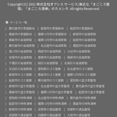
Copyright (C) 2021 株式会社オアシス.サービス/身近な「まごころ整
理」「まごころ清掃」のカメシタ. All rights Reserved.
サービス一覧
鹿児島市の家屋解体
都城市の家屋解体
姶良市の家屋解体
霧島市の家屋解体
薩摩川内市の家屋解体
都城市の高価買取
霧島市の高価買取
薩摩川内市の高価買取
姶良市の高価買取
鹿児島市の高価買取
名古屋市の高価買取
豊田市の高価買取
豊川市の高価買取
西尾市の高価買取
刈谷市の高価買取
安城市の高価買取
豊橋市の高価買取
岡崎市の高価買取
千種区の高価買取
緑区の高価買取
名東区の高価買取
天白区の高価買取
愛知県のゴミ屋敷
名古屋市のゴミ屋敷
都城市のゴミ屋敷
霧島市のゴミ屋敷
薩摩川内市のゴミ屋敷
姶良市のゴミ屋敷
鹿児島市のゴミ屋敷
愛知県の空き家整理
都城市の空き家整理
名古屋市の空き家整理
鹿児島市の空き家整理
霧島市の空き家整理
薩摩川内市の空き家整理
姶良市の空き家整理
愛知県の特殊清掃
名古屋市の特殊清掃
鹿児島市の特殊清掃
姶良市の特殊清掃
薩摩川内市の特殊清掃
霧島市の特殊清掃
都城市の特殊清掃
滋賀県の遺品整理
京都府の遺品整理
奈良県の遺品整理
兵庫県の遺品整理
大阪市の遺品整理