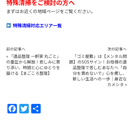
特殊清掃をご検討の方へ
まずはお近くの地域ページをご覧ください。
特殊清掃対応エリア一覧
前の記事へ
次の記事へ
«
「遺品整理 一軒家 丸ごと」
「ゴミ屋敷」は【メンタル問
の重圧から解放！悲しみに寄
題】のSOSサイン！お母様の遺
り添い、時間と心にゆとりを
品整理で苦しむあなたへ「自
届ける【まごころ整理】
分を責めないで」心を癒し、
新しい生活への一歩｜身近な
カメシタ
»
F
T
共
a
w
有
c
itt