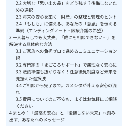
2.2
大切な「思い出の品」をどう残す？後悔しないた
めの選択
2.3
将来の安心を築く「財産」の整理と管理のヒント
2.4
「もしも」に備える、あなたの「意思」を伝える
準備（エンディングノート・医療介護の希望）
3
一人暮らしでも大丈夫。「誰にも相談できない…」を
解決する具体的な方法
3.1
ご家族への負担ゼロで進めるコミュニケーション
術
3.2
専門家の「まごころサポート」で無理なく安心に
3.3
法的準備も抜かりなく！任意後見制度など未来を
見据えた選択肢
3.4
ご相談から完了まで。カメシタが叶える安心の流
れ
3.5
費用についてのご不安も、まずはお気軽にご相談
ください
4
まとめ：「最高の安心」と「後悔しない未来」へ踏み
出す、あなたへのメッセージ