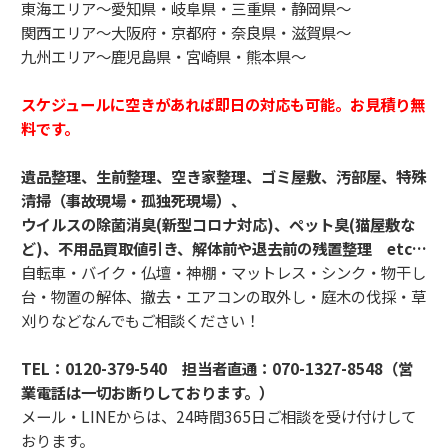
東海エリア～愛知県・岐阜県・三重県・静岡県～
関西エリア～大阪府・京都府・奈良県・滋賀県～
九州エリア～鹿児島県・宮崎県・熊本県～
スケジュールに空きがあれば即日の対応も可能。お見積り無
料です。
遺品整理、生前整理、空き家整理、ゴミ屋敷、汚部屋、特殊
清掃（事故現場・孤独死現場）、
ウイルスの除菌消臭(新型コロナ対応)、ペット臭(猫屋敷な
ど)、不用品買取値引き、解体前や退去前の残置整理 etc…
自転車・バイク・仏壇・神棚・マットレス・シンク・物干し
台・物置の解体、撤去・エアコンの取外し・庭木の伐採・草
刈りなどなんでもご相談ください！
TEL：
0120-379-540
担当者直通：
070-1327-8548（営
業電話は一切お断りしております。）
メール・LINEからは、24時間365日ご相談を受け付けして
おります。