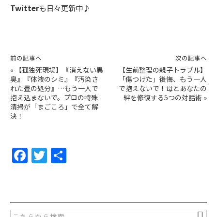
Twitter
も日々更新中♪
前の記事へ
次の記事へ
«
【孤独死現場】『消えない異
【生前整理の親子トラブル】
臭』『体液のシミ』『汚染さ
「傷つけた」後悔、もう一人
れた畳の処分』…もう一人で
で抱えないで！母とあなたの
抱え込まないで。プロの特殊
絆を修復する5つの対話術
»
清掃が「まごころ」で全て解
決！
F
T
共
a
w
有
c
itt
e
er