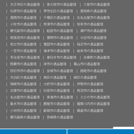
天王寺区の遺品整理
東大阪市の遺品整理
八尾市の遺品整理
松原市の遺品整理
堺市北区の遺品整理
愛知県の遺品整理
愛西市の遺品整理
千種区の遺品整理
北名古屋市の遺品整理
小牧市の遺品整理
常滑市の遺品整理
知多市の遺品整理
鹿児島市の遺品整理
姶良市の遺品整理
瀬戸市の遺品整理
尾張旭市の遺品整理
豊明市の遺品整理
刈谷市の遺品整理
知立市の遺品整理
豊田市の遺品整理
稲沢市の遺品整理
一宮市の遺品整理
海津市の遺品整理
岐阜市の遺品整理
多治見市の遺品整理
春日井市の遺品整理
扶桑町の遺品整理
鈴鹿市の遺品整理
津市の遺品整理
亀山市の遺品整理
四日市市の遺品整理
安城市の遺品整理
西尾市の遺品整理
天白区の遺品整理
南区の遺品整理
緑区の遺品整理
岡崎市の遺品整理
大府市の遺品整理
伊勢市の遺品整理
志摩市の遺品整理
松阪市の遺品整理
鳥羽市の遺品整理
名古屋市の遺品整理
東海市の遺品整理
えびの市の遺品整理
垂水市の遺品整理
鹿屋市の遺品整理
薩摩川内市の遺品整理
小林市の遺品整理
都城市の遺品整理
霧島市の遺品整理
鹿児島県の遺品整理
宮崎県の遺品整理