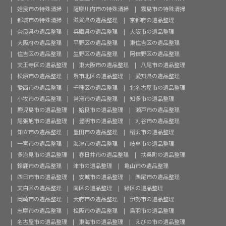
姶良市の特殊清掃
薩摩川内市の特殊清掃
霧島市の特殊清掃
都城市の特殊清掃
滋賀県の遺品整理
京都府の遺品整理
奈良県の遺品整理
兵庫県の遺品整理
大阪市の遺品整理
大阪府の遺品整理
平野区の遺品整理
東住吉区の遺品整理
住吉区の遺品整理
生野区の遺品整理
阿倍野区の遺品整理
天王寺区の遺品整理
東大阪市の遺品整理
八尾市の遺品整理
松原市の遺品整理
堺市北区の遺品整理
愛知県の遺品整理
愛西市の遺品整理
千種区の遺品整理
北名古屋市の遺品整理
小牧市の遺品整理
常滑市の遺品整理
知多市の遺品整理
鹿児島市の遺品整理
姶良市の遺品整理
瀬戸市の遺品整理
尾張旭市の遺品整理
豊明市の遺品整理
刈谷市の遺品整理
知立市の遺品整理
豊田市の遺品整理
稲沢市の遺品整理
一宮市の遺品整理
海津市の遺品整理
岐阜市の遺品整理
多治見市の遺品整理
春日井市の遺品整理
扶桑町の遺品整理
鈴鹿市の遺品整理
津市の遺品整理
亀山市の遺品整理
四日市市の遺品整理
安城市の遺品整理
西尾市の遺品整理
天白区の遺品整理
南区の遺品整理
緑区の遺品整理
岡崎市の遺品整理
大府市の遺品整理
伊勢市の遺品整理
志摩市の遺品整理
松阪市の遺品整理
鳥羽市の遺品整理
名古屋市の遺品整理
東海市の遺品整理
えびの市の遺品整理