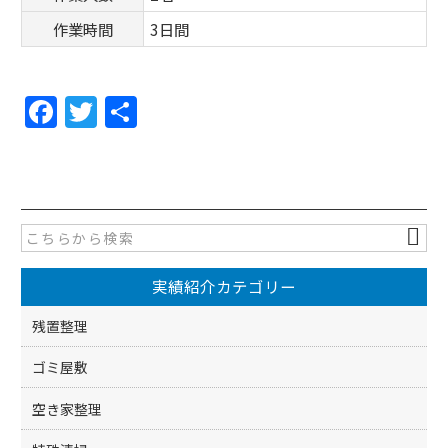
作業時間
3日間
F
T
共
a
w
有
c
itt
e
er
b
o
実績紹介カテゴリー
o
k
残置整理
ゴミ屋敷
空き家整理