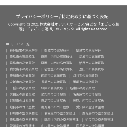
プライバシーポリシー
/
特定商取引に基づく表記
Copyright (C) 2021 株式会社オアシス.サービス/身近な「まごころ整
理」「まごころ清掃」のカメシタ. All rights Reserved.
サービス一覧
鹿児島市の家屋解体
都城市の家屋解体
姶良市の家屋解体
霧島市の家屋解体
薩摩川内市の家屋解体
都城市の高価買取
霧島市の高価買取
薩摩川内市の高価買取
姶良市の高価買取
鹿児島市の高価買取
名古屋市の高価買取
豊田市の高価買取
豊川市の高価買取
西尾市の高価買取
刈谷市の高価買取
安城市の高価買取
豊橋市の高価買取
岡崎市の高価買取
千種区の高価買取
緑区の高価買取
名東区の高価買取
天白区の高価買取
愛知県のゴミ屋敷
名古屋市のゴミ屋敷
都城市のゴミ屋敷
霧島市のゴミ屋敷
薩摩川内市のゴミ屋敷
姶良市のゴミ屋敷
鹿児島市のゴミ屋敷
愛知県の空き家整理
都城市の空き家整理
名古屋市の空き家整理
鹿児島市の空き家整理
霧島市の空き家整理
薩摩川内市の空き家整理
姶良市の空き家整理
愛知県の特殊清掃
名古屋市の特殊清掃
鹿児島市の特殊清掃