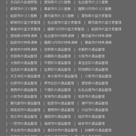
天白区の高価買取
愛知県のゴミ屋敷
名古屋市のゴミ屋敷
都城市のゴミ屋敷
霧島市のゴミ屋敷
薩摩川内市のゴミ屋敷
姶良市のゴミ屋敷
鹿児島市のゴミ屋敷
愛知県の空き家整理
都城市の空き家整理
名古屋市の空き家整理
鹿児島市の空き家整理
霧島市の空き家整理
薩摩川内市の空き家整理
姶良市の空き家整理
愛知県の特殊清掃
名古屋市の特殊清掃
鹿児島市の特殊清掃
姶良市の特殊清掃
薩摩川内市の特殊清掃
霧島市の特殊清掃
都城市の特殊清掃
滋賀県の遺品整理
京都府の遺品整理
奈良県の遺品整理
兵庫県の遺品整理
大阪市の遺品整理
大阪府の遺品整理
平野区の遺品整理
東住吉区の遺品整理
住吉区の遺品整理
生野区の遺品整理
阿倍野区の遺品整理
天王寺区の遺品整理
東大阪市の遺品整理
八尾市の遺品整理
松原市の遺品整理
堺市北区の遺品整理
愛知県の遺品整理
愛西市の遺品整理
千種区の遺品整理
北名古屋市の遺品整理
小牧市の遺品整理
常滑市の遺品整理
知多市の遺品整理
鹿児島市の遺品整理
姶良市の遺品整理
瀬戸市の遺品整理
尾張旭市の遺品整理
豊明市の遺品整理
刈谷市の遺品整理
知立市の遺品整理
豊田市の遺品整理
稲沢市の遺品整理
一宮市の遺品整理
海津市の遺品整理
岐阜市の遺品整理
多治見市の遺品整理
春日井市の遺品整理
扶桑町の遺品整理