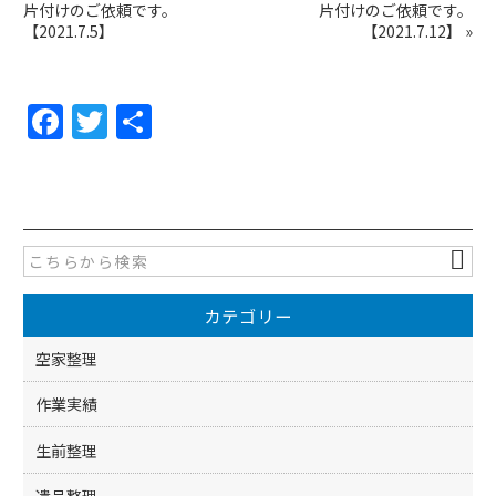
片付けのご依頼です。
片付けのご依頼です。
【2021.7.5】
【2021.7.12】
»
F
T
共
a
w
有
c
itt
e
er
b
o
カテゴリー
o
k
空家整理
作業実績
生前整理