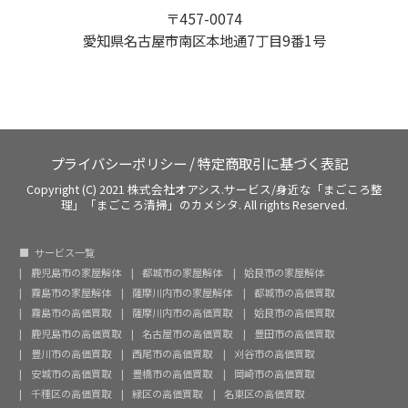
〒457-0074
愛知県名古屋市南区本地通7丁目9番1号
プライバシーポリシー
/
特定商取引に基づく表記
Copyright (C) 2021 株式会社オアシス.サービス/身近な「まごころ整
理」「まごころ清掃」のカメシタ. All rights Reserved.
サービス一覧
鹿児島市の家屋解体
都城市の家屋解体
姶良市の家屋解体
霧島市の家屋解体
薩摩川内市の家屋解体
都城市の高価買取
霧島市の高価買取
薩摩川内市の高価買取
姶良市の高価買取
鹿児島市の高価買取
名古屋市の高価買取
豊田市の高価買取
豊川市の高価買取
西尾市の高価買取
刈谷市の高価買取
安城市の高価買取
豊橋市の高価買取
岡崎市の高価買取
千種区の高価買取
緑区の高価買取
名東区の高価買取