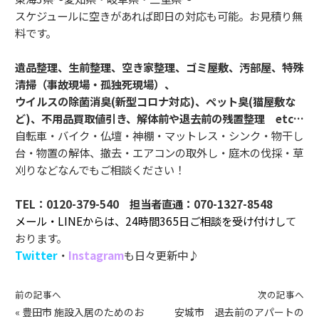
スケジュールに空きがあれば即日の対応も可能。お見積り無
料です。
遺品整理、生前整理、空き家整理、ゴミ屋敷、汚部屋、特殊
清掃（事故現場・孤独死現場）、
ウイルスの除菌消臭(新型コロナ対応)、ペット臭(猫屋敷な
ど)、不用品買取値引き、解体前や退去前の残置整理 etc…
自転車・バイク・仏壇・神棚・マットレス・シンク・物干し
台・物置の解体、撤去・エアコンの取外し・庭木の伐採・草
刈りなどなんでもご相談ください！
TEL：0120-379-540 担当者直通：070-1327-8548
メール・LINEからは、24時間365日ご相談を受け付けし
て
おります。
Twitter
・
Instagram
も日々更新中♪
前の記事へ
次の記事へ
«
豊田市 施設入居のためのお
安城市 退去前のアパートの