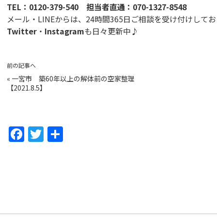
TEL：0120-379-540 担当者直通：070-1327-8548
メール・LINEからは、24時間365日ご相談を受け付けして
Twitter
・
Instagram
も日々更新中♪
前の記事へ
«
一宮市 築60年以上の解体前の空家整理
【2021.8.5】
F
T
共
a
w
有
c
itt
e
er
b
o