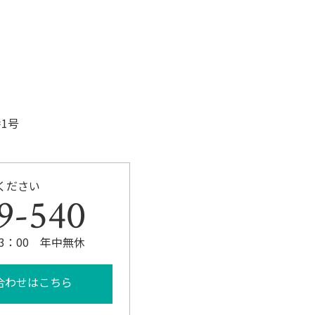
o
k
1号
ください
9-540
23：00 年中無休
合わせはこちら