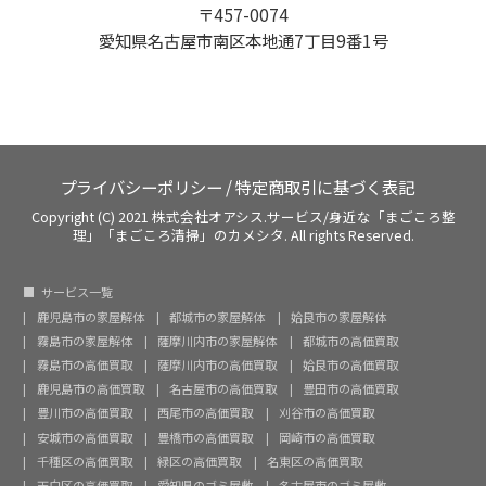
〒457-0074
愛知県名古屋市南区本地通7丁目9番1号
プライバシーポリシー
/
特定商取引に基づく表記
Copyright (C) 2021 株式会社オアシス.サービス/身近な「まごころ整
理」「まごころ清掃」のカメシタ. All rights Reserved.
サービス一覧
鹿児島市の家屋解体
都城市の家屋解体
姶良市の家屋解体
霧島市の家屋解体
薩摩川内市の家屋解体
都城市の高価買取
霧島市の高価買取
薩摩川内市の高価買取
姶良市の高価買取
鹿児島市の高価買取
名古屋市の高価買取
豊田市の高価買取
豊川市の高価買取
西尾市の高価買取
刈谷市の高価買取
安城市の高価買取
豊橋市の高価買取
岡崎市の高価買取
千種区の高価買取
緑区の高価買取
名東区の高価買取
天白区の高価買取
愛知県のゴミ屋敷
名古屋市のゴミ屋敷