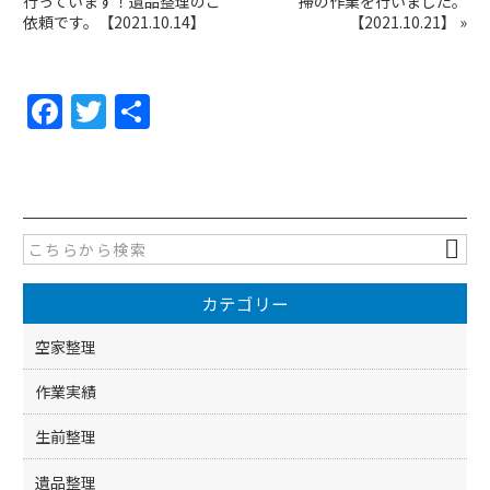
行っています！遺品整理のご
掃の作業を行いました。
依頼です。【2021.10.14】
【2021.10.21】
»
F
T
共
a
w
有
c
itt
e
er
b
o
カテゴリー
o
k
空家整理
作業実績
生前整理
遺品整理