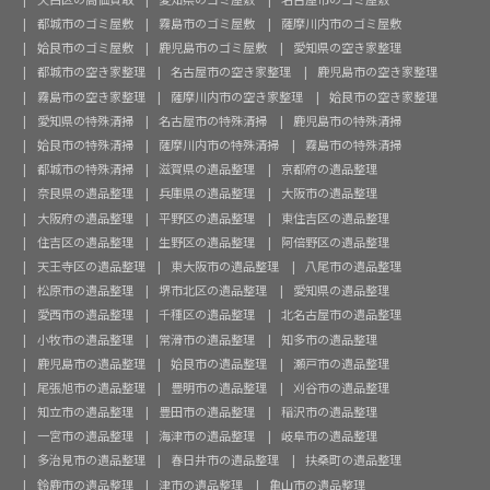
都城市のゴミ屋敷
霧島市のゴミ屋敷
薩摩川内市のゴミ屋敷
姶良市のゴミ屋敷
鹿児島市のゴミ屋敷
愛知県の空き家整理
都城市の空き家整理
名古屋市の空き家整理
鹿児島市の空き家整理
霧島市の空き家整理
薩摩川内市の空き家整理
姶良市の空き家整理
愛知県の特殊清掃
名古屋市の特殊清掃
鹿児島市の特殊清掃
姶良市の特殊清掃
薩摩川内市の特殊清掃
霧島市の特殊清掃
都城市の特殊清掃
滋賀県の遺品整理
京都府の遺品整理
奈良県の遺品整理
兵庫県の遺品整理
大阪市の遺品整理
大阪府の遺品整理
平野区の遺品整理
東住吉区の遺品整理
住吉区の遺品整理
生野区の遺品整理
阿倍野区の遺品整理
天王寺区の遺品整理
東大阪市の遺品整理
八尾市の遺品整理
松原市の遺品整理
堺市北区の遺品整理
愛知県の遺品整理
愛西市の遺品整理
千種区の遺品整理
北名古屋市の遺品整理
小牧市の遺品整理
常滑市の遺品整理
知多市の遺品整理
鹿児島市の遺品整理
姶良市の遺品整理
瀬戸市の遺品整理
尾張旭市の遺品整理
豊明市の遺品整理
刈谷市の遺品整理
知立市の遺品整理
豊田市の遺品整理
稲沢市の遺品整理
一宮市の遺品整理
海津市の遺品整理
岐阜市の遺品整理
多治見市の遺品整理
春日井市の遺品整理
扶桑町の遺品整理
鈴鹿市の遺品整理
津市の遺品整理
亀山市の遺品整理