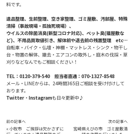
料です。
遺品整理、生前整理、空き家整理、ゴミ屋敷、汚部屋、特殊
清掃（事故現場・孤独死現場）、
ウイルスの除菌消臭(新型コロナ対応)、ペット臭(猫屋敷な
ど)、不用品買取値引き、解体前や退去前の残置整理 etc…
自転車・バイク・仏壇・神棚・マットレス・シンク・物干し
台・物置の解体、撤去・エアコンの取外し・庭木の伐採・草
刈りなどなんでもご相談ください！
TEL：
0120-379-540
担当者直通：
070-1327-8548
メール・LINEからは、24時間365日ご相談を受け付けして
おります。
Twitter
・
Instagram
も日々更新中♪
前の記事へ
次の記事へ
«
小牧市 ご挨拶は欠かさずに
宮崎県えびの市 ゴミ屋敷清