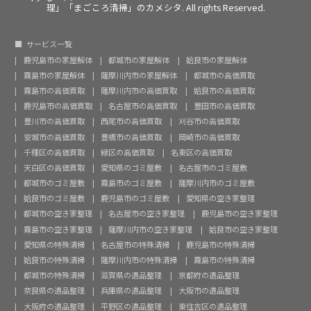
理」「まごころ清掃」のカメシタ. All rights Reserved.
サービス一覧
鹿児島市の家屋解体
都城市の家屋解体
姶良市の家屋解体
霧島市の家屋解体
薩摩川内市の家屋解体
都城市の高価買取
霧島市の高価買取
薩摩川内市の高価買取
姶良市の高価買取
鹿児島市の高価買取
名古屋市の高価買取
豊田市の高価買取
豊川市の高価買取
西尾市の高価買取
刈谷市の高価買取
安城市の高価買取
豊橋市の高価買取
岡崎市の高価買取
千種区の高価買取
緑区の高価買取
名東区の高価買取
天白区の高価買取
愛知県のゴミ屋敷
名古屋市のゴミ屋敷
都城市のゴミ屋敷
霧島市のゴミ屋敷
薩摩川内市のゴミ屋敷
姶良市のゴミ屋敷
鹿児島市のゴミ屋敷
愛知県の空き家整理
都城市の空き家整理
名古屋市の空き家整理
鹿児島市の空き家整理
霧島市の空き家整理
薩摩川内市の空き家整理
姶良市の空き家整理
愛知県の特殊清掃
名古屋市の特殊清掃
鹿児島市の特殊清掃
姶良市の特殊清掃
薩摩川内市の特殊清掃
霧島市の特殊清掃
都城市の特殊清掃
滋賀県の遺品整理
京都府の遺品整理
奈良県の遺品整理
兵庫県の遺品整理
大阪市の遺品整理
大阪府の遺品整理
平野区の遺品整理
東住吉区の遺品整理