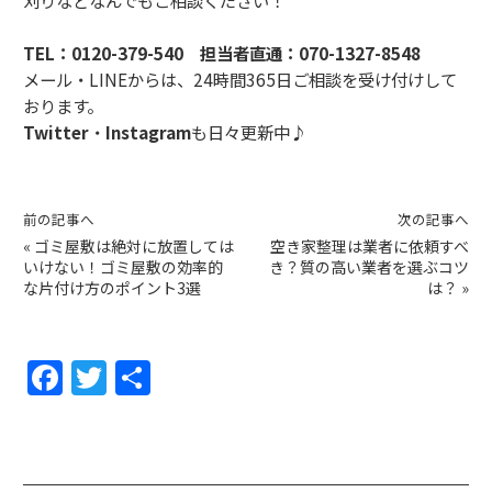
刈りなどなんでもご相談ください！
TEL：
0120-379-540
担当者直通：
070-1327-8548
メール・LINEからは、24時間365日ご相談を受け付けして
おります。
Twitter
・
Instagram
も日々更新中♪
前の記事へ
次の記事へ
«
ゴミ屋敷は絶対に放置しては
空き家整理は業者に依頼すべ
いけない！ゴミ屋敷の効率的
き？質の高い業者を選ぶコツ
な片付け方のポイント3選
は？
»
F
T
共
a
w
有
c
itt
e
er