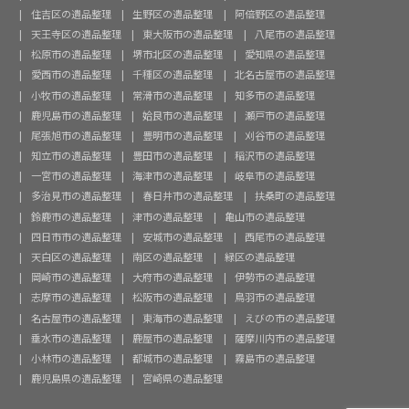
住吉区の遺品整理
生野区の遺品整理
阿倍野区の遺品整理
天王寺区の遺品整理
東大阪市の遺品整理
八尾市の遺品整理
松原市の遺品整理
堺市北区の遺品整理
愛知県の遺品整理
愛西市の遺品整理
千種区の遺品整理
北名古屋市の遺品整理
小牧市の遺品整理
常滑市の遺品整理
知多市の遺品整理
鹿児島市の遺品整理
姶良市の遺品整理
瀬戸市の遺品整理
尾張旭市の遺品整理
豊明市の遺品整理
刈谷市の遺品整理
知立市の遺品整理
豊田市の遺品整理
稲沢市の遺品整理
一宮市の遺品整理
海津市の遺品整理
岐阜市の遺品整理
多治見市の遺品整理
春日井市の遺品整理
扶桑町の遺品整理
鈴鹿市の遺品整理
津市の遺品整理
亀山市の遺品整理
四日市市の遺品整理
安城市の遺品整理
西尾市の遺品整理
天白区の遺品整理
南区の遺品整理
緑区の遺品整理
岡崎市の遺品整理
大府市の遺品整理
伊勢市の遺品整理
志摩市の遺品整理
松阪市の遺品整理
鳥羽市の遺品整理
名古屋市の遺品整理
東海市の遺品整理
えびの市の遺品整理
垂水市の遺品整理
鹿屋市の遺品整理
薩摩川内市の遺品整理
小林市の遺品整理
都城市の遺品整理
霧島市の遺品整理
鹿児島県の遺品整理
宮崎県の遺品整理