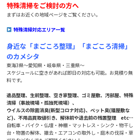
特殊清掃をご検討の方へ
まずはお近くの地域ページをご覧ください。
特殊清掃対応エリア一覧
身近な「まごころ整理」「まごころ清掃」
のカメシタ
東海3県～愛知県・岐阜県・三重県～
スケジュールに空きがあれば即日の対応も可能。お見積り無
料です。
遺品整理、生前整理、空き家整理、ゴミ屋敷、汚部屋、特殊
清掃（事故現場・孤独死現場）、
ウイルスの除菌消臭(新型コロナ対応)、ペット臭(猫屋敷な
ど)、不用品買取値引き、解体前や退去前の残置整理 etc…
自転車・バイク・仏壇・神棚・マットレス・シンク・物干し
台・物置の解体、撤去・エアコンの取外し・庭木の伐採・草