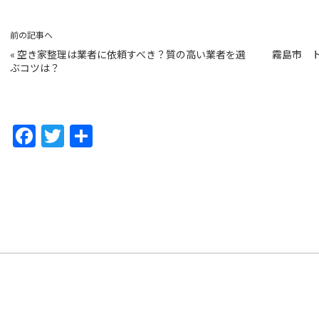
前の記事へ
«
空き家整理は業者に依頼すべき？質の高い業者を選
霧島市 
ぶコツは？
F
T
共
a
w
有
c
itt
e
er
b
o
o
k