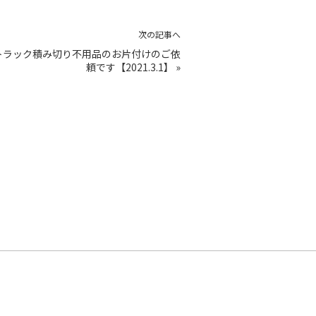
次の記事へ
トラック積み切り不用品のお片付けのご依
頼です【2021.3.1】
»