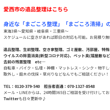
愛西市の遺品整理はこちら
身近な「まごころ整理」「まごころ清掃」
東海3県～愛知県・岐阜県・三重県～
スケジュールに空きがあれば即日の対応も可能。お見積り無
遺品整理、生前整理、空き家整理、ゴミ屋敷、汚部屋、特殊
ウイルスの除菌消臭(新型コロナ対応)、ペット臭(猫屋敷な
去前の残置整理 etc…
自転車・バイク・仏壇・神棚・マットレス・シンク・物干し
取外し・庭木の伐採・草刈りなどなんでもご相談ください！
TEL：
0120-379-540
担当者直通：
070-1327-8548
メール・LINEからは、24時間365日ご相談を受け付けして
Twitter
も日々更新中♪