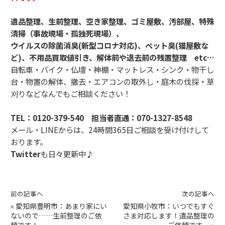
遺品整理、生前整理、空き家整理、ゴミ屋敷、汚部屋、特殊
清掃（事故現場・孤独死現場）、
ウイルスの除菌消臭(新型コロナ対応)、ペット臭(猫屋敷な
ど)、不用品買取値引き、解体前や退去前の残置整理 etc…
自転車・バイク・仏壇・神棚・マットレス・シンク・物干し
台・物置の解体、撤去・エアコンの取外し・庭木の伐採・草
刈りなどなんでもご相談ください！
TEL：
0120-379-540
担当者直通：
070-1327-8548
メール・LINEからは、24時間365日ご相談を受け付けして
おります。
Twitter
も日々更新中♪
前の記事へ
次の記事へ
«
愛知県豊明市：あまり家にい
愛知県小牧市：いつでもすぐ
ないので……生前整理のご依
さま対応します！遺品整理の