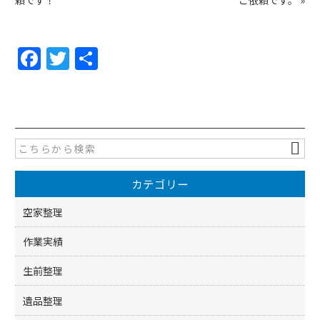
頼です！
ご依頼です。
»
F
T
共
a
w
有
c
itt
e
er
b
o
カテゴリー
o
k
空家整理
作業実績
生前整理
遺品整理