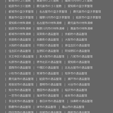
都城市のゴミ屋敷
霧島市のゴミ屋敷
薩摩川内市のゴミ屋敷
姶良市のゴミ屋敷
鹿児島市のゴミ屋敷
愛知県の空き家整理
都城市の空き家整理
名古屋市の空き家整理
鹿児島市の空き家整理
霧島市の空き家整理
薩摩川内市の空き家整理
姶良市の空き家整理
愛知県の特殊清掃
名古屋市の特殊清掃
鹿児島市の特殊清掃
姶良市の特殊清掃
薩摩川内市の特殊清掃
霧島市の特殊清掃
都城市の特殊清掃
滋賀県の遺品整理
京都府の遺品整理
奈良県の遺品整理
兵庫県の遺品整理
大阪市の遺品整理
大阪府の遺品整理
平野区の遺品整理
東住吉区の遺品整理
住吉区の遺品整理
生野区の遺品整理
阿倍野区の遺品整理
天王寺区の遺品整理
東大阪市の遺品整理
八尾市の遺品整理
松原市の遺品整理
堺市北区の遺品整理
愛知県の遺品整理
愛西市の遺品整理
千種区の遺品整理
北名古屋市の遺品整理
小牧市の遺品整理
常滑市の遺品整理
知多市の遺品整理
鹿児島市の遺品整理
姶良市の遺品整理
瀬戸市の遺品整理
尾張旭市の遺品整理
豊明市の遺品整理
刈谷市の遺品整理
知立市の遺品整理
豊田市の遺品整理
稲沢市の遺品整理
一宮市の遺品整理
海津市の遺品整理
岐阜市の遺品整理
多治見市の遺品整理
春日井市の遺品整理
扶桑町の遺品整理
鈴鹿市の遺品整理
津市の遺品整理
亀山市の遺品整理
四日市市の遺品整理
安城市の遺品整理
西尾市の遺品整理