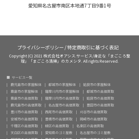
愛知県名古屋市南区本地通7丁目9番1号
プライバシーポリシー
/
特定商取引に基づく表記
Copyright (C) 2021 株式会社オアシス.サービス/身近な「まごころ整
理」「まごころ清掃」のカメシタ. All rights Reserved.
サービス一覧
鹿児島市の家屋解体
都城市の家屋解体
姶良市の家屋解体
霧島市の家屋解体
薩摩川内市の家屋解体
都城市の高価買取
霧島市の高価買取
薩摩川内市の高価買取
姶良市の高価買取
鹿児島市の高価買取
名古屋市の高価買取
豊田市の高価買取
豊川市の高価買取
西尾市の高価買取
刈谷市の高価買取
安城市の高価買取
豊橋市の高価買取
岡崎市の高価買取
千種区の高価買取
緑区の高価買取
名東区の高価買取
天白区の高価買取
愛知県のゴミ屋敷
名古屋市のゴミ屋敷