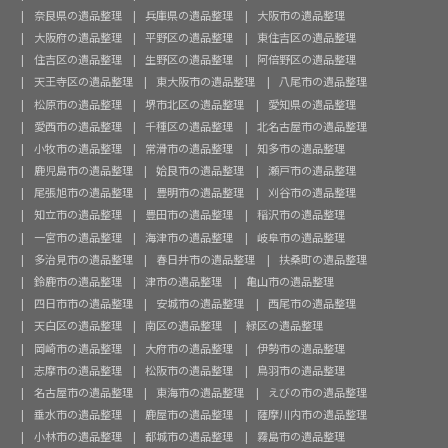
奈良県の遺品整理
兵庫県の遺品整理
大阪市の遺品整理
大阪府の遺品整理
平野区の遺品整理
東住吉区の遺品整理
住吉区の遺品整理
生野区の遺品整理
阿倍野区の遺品整理
天王寺区の遺品整理
東大阪市の遺品整理
八尾市の遺品整理
松原市の遺品整理
堺市北区の遺品整理
愛知県の遺品整理
愛西市の遺品整理
千種区の遺品整理
北名古屋市の遺品整理
小牧市の遺品整理
常滑市の遺品整理
知多市の遺品整理
鹿児島市の遺品整理
姶良市の遺品整理
瀬戸市の遺品整理
尾張旭市の遺品整理
豊明市の遺品整理
刈谷市の遺品整理
知立市の遺品整理
豊田市の遺品整理
稲沢市の遺品整理
一宮市の遺品整理
海津市の遺品整理
岐阜市の遺品整理
多治見市の遺品整理
春日井市の遺品整理
扶桑町の遺品整理
鈴鹿市の遺品整理
津市の遺品整理
亀山市の遺品整理
四日市市の遺品整理
安城市の遺品整理
西尾市の遺品整理
天白区の遺品整理
南区の遺品整理
緑区の遺品整理
岡崎市の遺品整理
大府市の遺品整理
伊勢市の遺品整理
志摩市の遺品整理
松阪市の遺品整理
鳥羽市の遺品整理
名古屋市の遺品整理
東海市の遺品整理
えびの市の遺品整理
垂水市の遺品整理
鹿屋市の遺品整理
薩摩川内市の遺品整理
小林市の遺品整理
都城市の遺品整理
霧島市の遺品整理