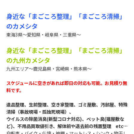
身近な「まごころ整理」「まごころ清掃」
のカメシタ
東海3県～愛知県・岐阜県・三重県～
身近な「まごころ整理」「まごころ清掃」
の九州カメシタ
九州エリア～鹿児島県・宮崎県・熊本県～
スケジュールに空きがあれば即日の対応も可能。お見積り無
料です。
遺品整理、生前整理、空き家整理、ゴミ屋敷、汚部屋、特殊
清掃（事故現場・孤独死現場）、
ウイルスの除菌消臭(新型コロナ対応)、ペット臭(猫屋敷な
ど)、不用品買取値引き、解体前や退去前の残置整理 etc…
自転車・バイク・仏壇・神棚・マットレス・シンク・物干し