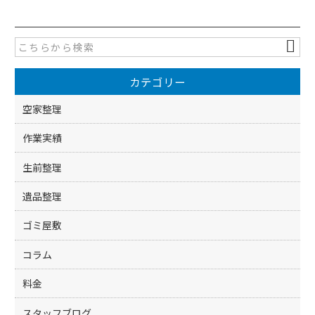
c
itt
e
er
b
o
カテゴリー
o
k
空家整理
作業実績
生前整理
遺品整理
ゴミ屋敷
コラム
料金
スタッフブログ