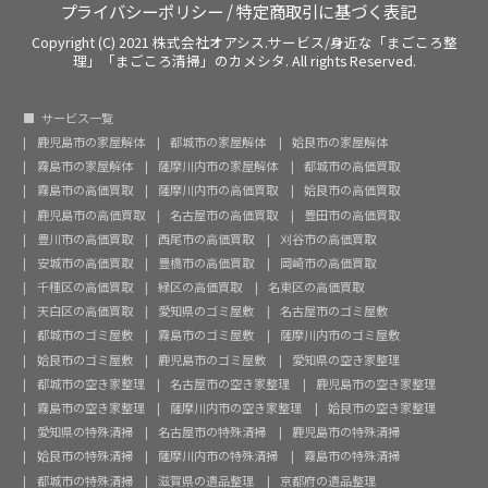
プライバシーポリシー
/
特定商取引に基づく表記
Copyright (C) 2021 株式会社オアシス.サービス/身近な「まごころ整
理」「まごころ清掃」のカメシタ. All rights Reserved.
サービス一覧
鹿児島市の家屋解体
都城市の家屋解体
姶良市の家屋解体
霧島市の家屋解体
薩摩川内市の家屋解体
都城市の高価買取
霧島市の高価買取
薩摩川内市の高価買取
姶良市の高価買取
鹿児島市の高価買取
名古屋市の高価買取
豊田市の高価買取
豊川市の高価買取
西尾市の高価買取
刈谷市の高価買取
安城市の高価買取
豊橋市の高価買取
岡崎市の高価買取
千種区の高価買取
緑区の高価買取
名東区の高価買取
天白区の高価買取
愛知県のゴミ屋敷
名古屋市のゴミ屋敷
都城市のゴミ屋敷
霧島市のゴミ屋敷
薩摩川内市のゴミ屋敷
姶良市のゴミ屋敷
鹿児島市のゴミ屋敷
愛知県の空き家整理
都城市の空き家整理
名古屋市の空き家整理
鹿児島市の空き家整理
霧島市の空き家整理
薩摩川内市の空き家整理
姶良市の空き家整理
愛知県の特殊清掃
名古屋市の特殊清掃
鹿児島市の特殊清掃
姶良市の特殊清掃
薩摩川内市の特殊清掃
霧島市の特殊清掃
都城市の特殊清掃
滋賀県の遺品整理
京都府の遺品整理