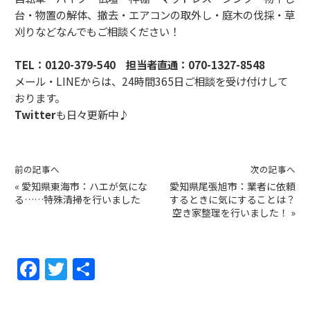
台・物置の解体、撤去・エアコンの取外し・庭木の伐採・草
刈りなどなんでもご相談ください！
TEL：
0120-379-540
担当者直通：
070-1327-8548
メール・LINEからは、24時間365日ご相談を受け付けして
おります。
Twitter
も日々更新中♪
前の記事へ
次の記事へ
«
愛知県東海市：ハエが気にな
愛知県尾張旭市：業者に依頼
る……特殊清掃を行いました
するときに気にすることは？
空き家整理を行いました！
»
F
T
共
a
w
有