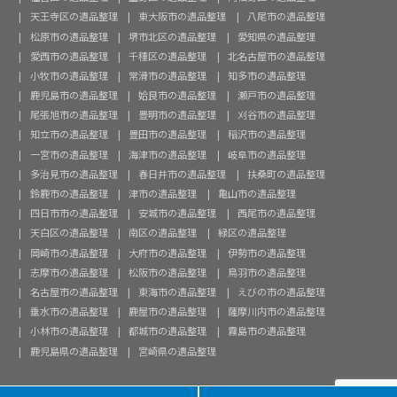
天王寺区の遺品整理
東大阪市の遺品整理
八尾市の遺品整理
松原市の遺品整理
堺市北区の遺品整理
愛知県の遺品整理
愛西市の遺品整理
千種区の遺品整理
北名古屋市の遺品整理
小牧市の遺品整理
常滑市の遺品整理
知多市の遺品整理
鹿児島市の遺品整理
姶良市の遺品整理
瀬戸市の遺品整理
尾張旭市の遺品整理
豊明市の遺品整理
刈谷市の遺品整理
知立市の遺品整理
豊田市の遺品整理
稲沢市の遺品整理
一宮市の遺品整理
海津市の遺品整理
岐阜市の遺品整理
多治見市の遺品整理
春日井市の遺品整理
扶桑町の遺品整理
鈴鹿市の遺品整理
津市の遺品整理
亀山市の遺品整理
四日市市の遺品整理
安城市の遺品整理
西尾市の遺品整理
天白区の遺品整理
南区の遺品整理
緑区の遺品整理
岡崎市の遺品整理
大府市の遺品整理
伊勢市の遺品整理
志摩市の遺品整理
松阪市の遺品整理
鳥羽市の遺品整理
名古屋市の遺品整理
東海市の遺品整理
えびの市の遺品整理
垂水市の遺品整理
鹿屋市の遺品整理
薩摩川内市の遺品整理
小林市の遺品整理
都城市の遺品整理
霧島市の遺品整理
鹿児島県の遺品整理
宮崎県の遺品整理