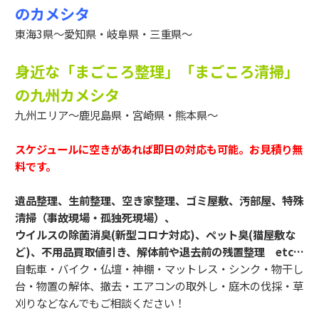
のカメシタ
東海3県～愛知県・岐阜県・三重県～
身近な「まごころ整理」「まごころ清掃」
の九州カメシタ
九州エリア～鹿児島県・宮崎県・熊本県～
スケジュールに空きがあれば即日の対応も可能。お見積り無
料です。
遺品整理、生前整理、空き家整理、ゴミ屋敷、汚部屋、特殊
清掃（事故現場・孤独死現場）、
ウイルスの除菌消臭(新型コロナ対応)、ペット臭(猫屋敷な
ど)、不用品買取値引き、解体前や退去前の残置整理 etc…
自転車・バイク・仏壇・神棚・マットレス・シンク・物干し
台・物置の解体、撤去・エアコンの取外し・庭木の伐採・草
刈りなどなんでもご相談ください！