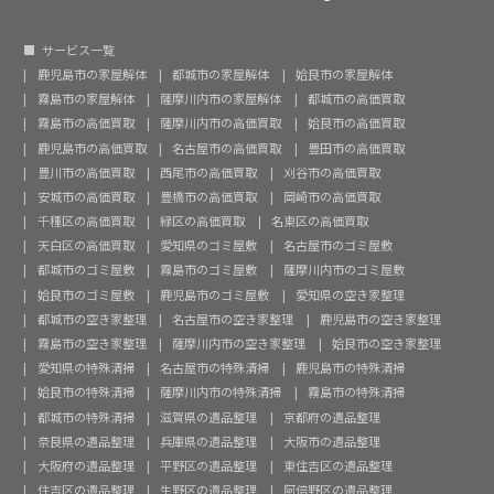
サービス一覧
鹿児島市の家屋解体
都城市の家屋解体
姶良市の家屋解体
霧島市の家屋解体
薩摩川内市の家屋解体
都城市の高価買取
霧島市の高価買取
薩摩川内市の高価買取
姶良市の高価買取
鹿児島市の高価買取
名古屋市の高価買取
豊田市の高価買取
豊川市の高価買取
西尾市の高価買取
刈谷市の高価買取
安城市の高価買取
豊橋市の高価買取
岡崎市の高価買取
千種区の高価買取
緑区の高価買取
名東区の高価買取
天白区の高価買取
愛知県のゴミ屋敷
名古屋市のゴミ屋敷
都城市のゴミ屋敷
霧島市のゴミ屋敷
薩摩川内市のゴミ屋敷
姶良市のゴミ屋敷
鹿児島市のゴミ屋敷
愛知県の空き家整理
都城市の空き家整理
名古屋市の空き家整理
鹿児島市の空き家整理
霧島市の空き家整理
薩摩川内市の空き家整理
姶良市の空き家整理
愛知県の特殊清掃
名古屋市の特殊清掃
鹿児島市の特殊清掃
姶良市の特殊清掃
薩摩川内市の特殊清掃
霧島市の特殊清掃
都城市の特殊清掃
滋賀県の遺品整理
京都府の遺品整理
奈良県の遺品整理
兵庫県の遺品整理
大阪市の遺品整理
大阪府の遺品整理
平野区の遺品整理
東住吉区の遺品整理
住吉区の遺品整理
生野区の遺品整理
阿倍野区の遺品整理