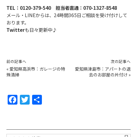
TEL：
0120-379-540
担当者直通：
070-1327-8548
メール・LINEからは、24時間365日ご相談を受け付けして
おります。
Twitter
も日々更新中♪
前の記事へ
次の記事へ
«
愛知県高浜市：ガレージの特
愛知県津島市：アパートの退
殊清掃
去のお部屋の片付け
»
F
T
共
a
w
有
c
itt
e
er