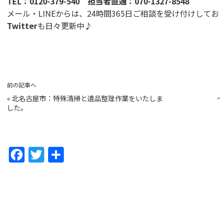
TEL：
0120-379-540
担当者直通：
070-1327-8548
メール・LINEからは、24時間365日ご相談を受け付けして
Twitter
も日々更新中♪
前の記事へ
«
北名古屋市：特殊清掃と遺品整理作業をいたしま
した。
F
T
共
a
w
有
c
itt
e
er
b