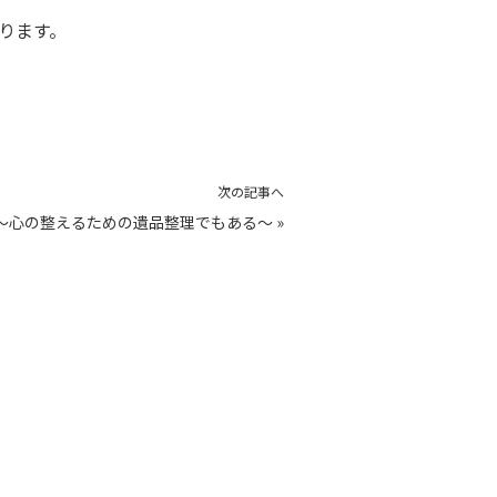
おります。
次の記事へ
～心の整えるための遺品整理でもある～
»