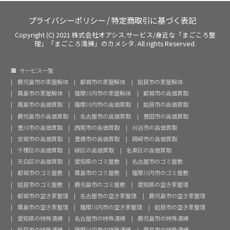
プライバシーポリシー
/
特定商取引に基づく表記
Copyright (C) 2021 株式会社オアシス.サービス/身近な「まごころ整
理」「まごころ清掃」のカメシタ. All rights Reserved.
サービス一覧
鹿児島市の家屋解体
都城市の家屋解体
姶良市の家屋解体
霧島市の家屋解体
薩摩川内市の家屋解体
都城市の高価買取
霧島市の高価買取
薩摩川内市の高価買取
姶良市の高価買取
鹿児島市の高価買取
名古屋市の高価買取
豊田市の高価買取
豊川市の高価買取
西尾市の高価買取
刈谷市の高価買取
安城市の高価買取
豊橋市の高価買取
岡崎市の高価買取
千種区の高価買取
緑区の高価買取
名東区の高価買取
天白区の高価買取
愛知県のゴミ屋敷
名古屋市のゴミ屋敷
都城市のゴミ屋敷
霧島市のゴミ屋敷
薩摩川内市のゴミ屋敷
姶良市のゴミ屋敷
鹿児島市のゴミ屋敷
愛知県の空き家整理
都城市の空き家整理
名古屋市の空き家整理
鹿児島市の空き家整理
霧島市の空き家整理
薩摩川内市の空き家整理
姶良市の空き家整理
愛知県の特殊清掃
名古屋市の特殊清掃
鹿児島市の特殊清掃
姶良市の特殊清掃
薩摩川内市の特殊清掃
霧島市の特殊清掃