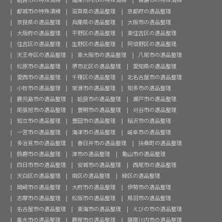
都城市の特殊清掃
滋賀県の遺品整理
京都府の遺品整理
奈良県の遺品整理
兵庫県の遺品整理
大阪市の遺品整理
大阪府の遺品整理
平野区の遺品整理
東住吉区の遺品整理
住吉区の遺品整理
生野区の遺品整理
阿倍野区の遺品整理
天王寺区の遺品整理
東大阪市の遺品整理
八尾市の遺品整理
松原市の遺品整理
堺市北区の遺品整理
愛知県の遺品整理
愛西市の遺品整理
千種区の遺品整理
北名古屋市の遺品整理
小牧市の遺品整理
常滑市の遺品整理
知多市の遺品整理
鹿児島市の遺品整理
姶良市の遺品整理
瀬戸市の遺品整理
尾張旭市の遺品整理
豊明市の遺品整理
刈谷市の遺品整理
知立市の遺品整理
豊田市の遺品整理
稲沢市の遺品整理
一宮市の遺品整理
海津市の遺品整理
岐阜市の遺品整理
多治見市の遺品整理
春日井市の遺品整理
扶桑町の遺品整理
鈴鹿市の遺品整理
津市の遺品整理
亀山市の遺品整理
四日市市の遺品整理
安城市の遺品整理
西尾市の遺品整理
天白区の遺品整理
南区の遺品整理
緑区の遺品整理
岡崎市の遺品整理
大府市の遺品整理
伊勢市の遺品整理
志摩市の遺品整理
松阪市の遺品整理
鳥羽市の遺品整理
名古屋市の遺品整理
東海市の遺品整理
えびの市の遺品整理
垂水市の遺品整理
鹿屋市の遺品整理
薩摩川内市の遺品整理