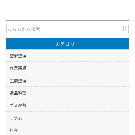
a
w
有
c
itt
e
er
b
o
カテゴリー
o
k
空家整理
作業実績
生前整理
遺品整理
ゴミ屋敷
コラム
料金