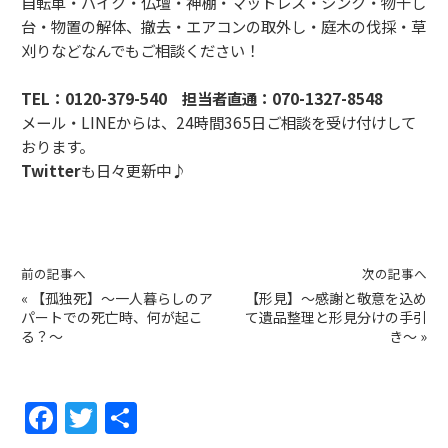
自転車・バイク・仏壇・神棚・マットレス・シンク・物干し
台・物置の解体、撤去・エアコンの取外し・庭木の伐採・草
刈りなどなんでもご相談ください！
TEL：
0120-379-540
担当者直通：
070-1327-8548
メール・LINEからは、24時間365日ご相談を受け付けして
おります。
Twitter
も日々更新中♪
前の記事へ
次の記事へ
«
【孤独死】～一人暮らしのア
【形見】～感謝と敬意を込め
パートでの死亡時、何が起こ
て遺品整理と形見分けの手引
る？～
き～
»
F
T
共