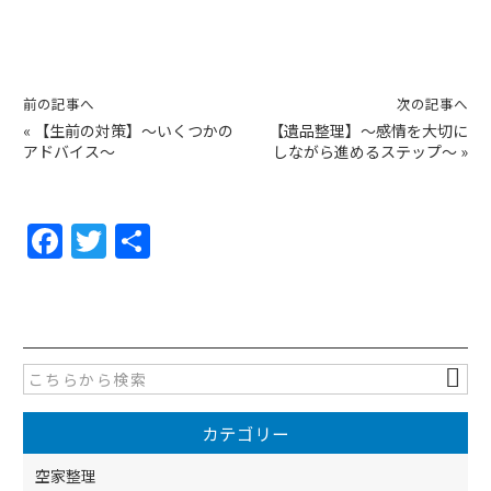
前の記事へ
次の記事へ
«
【生前の対策】～いくつかの
【遺品整理】～感情を大切に
アドバイス～
しながら進めるステップ～
»
F
T
共
a
w
有
c
itt
e
er
b
o
カテゴリー
o
k
空家整理