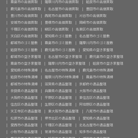
霧島市の高価買取
薩摩川内市の高価買取
姶良市の高価買取
鹿児島市の高価買取
名古屋市の高価買取
豊田市の高価買取
豊川市の高価買取
西尾市の高価買取
刈谷市の高価買取
安城市の高価買取
豊橋市の高価買取
岡崎市の高価買取
千種区の高価買取
緑区の高価買取
名東区の高価買取
天白区の高価買取
愛知県のゴミ屋敷
名古屋市のゴミ屋敷
都城市のゴミ屋敷
霧島市のゴミ屋敷
薩摩川内市のゴミ屋敷
姶良市のゴミ屋敷
鹿児島市のゴミ屋敷
愛知県の空き家整理
都城市の空き家整理
名古屋市の空き家整理
鹿児島市の空き家整理
霧島市の空き家整理
薩摩川内市の空き家整理
姶良市の空き家整理
愛知県の特殊清掃
名古屋市の特殊清掃
鹿児島市の特殊清掃
姶良市の特殊清掃
薩摩川内市の特殊清掃
霧島市の特殊清掃
都城市の特殊清掃
滋賀県の遺品整理
京都府の遺品整理
奈良県の遺品整理
兵庫県の遺品整理
大阪市の遺品整理
大阪府の遺品整理
平野区の遺品整理
東住吉区の遺品整理
住吉区の遺品整理
生野区の遺品整理
阿倍野区の遺品整理
天王寺区の遺品整理
東大阪市の遺品整理
八尾市の遺品整理
松原市の遺品整理
堺市北区の遺品整理
愛知県の遺品整理
愛西市の遺品整理
千種区の遺品整理
北名古屋市の遺品整理
小牧市の遺品整理
常滑市の遺品整理
知多市の遺品整理