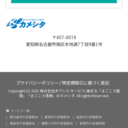
〒457-0074
愛知県名古屋市南区本地通7丁目9番1号
プライバシーポリシー
/
特定商取引に基づく表記
Copyright (C) 2021 株式会社オアシス.サービス/身近な「まごころ整
理」「まごころ清掃」のカメシタ. All rights Reserved.
サービス一覧
鹿児島市の家屋解体
都城市の家屋解体
姶良市の家屋解体
霧島市の家屋解体
薩摩川内市の家屋解体
都城市の高価買取