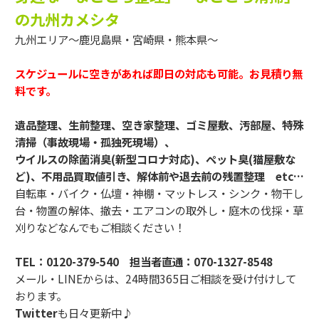
の九州カメシタ
九州エリア～鹿児島県・宮崎県・熊本県～
スケジュールに空きがあれば即日の対応も可能。お見積り無
料です。
遺品整理、生前整理、空き家整理、ゴミ屋敷、汚部屋、特殊
清掃（事故現場・孤独死現場）、
ウイルスの除菌消臭(新型コロナ対応)、ペット臭(猫屋敷な
ど)、不用品買取値引き、解体前や退去前の残置整理 etc…
自転車・バイク・仏壇・神棚・マットレス・シンク・物干し
台・物置の解体、撤去・エアコンの取外し・庭木の伐採・草
刈りなどなんでもご相談ください！
TEL：
0120-379-540
担当者直通：
070-1327-8548
メール・LINEからは、24時間365日ご相談を受け付けして
おります。
Twitter
も日々更新中♪