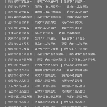
鹿児島市の家屋解体
都城市の家屋解体
姶良市の家屋解体
霧島市の家屋解体
薩摩川内市の家屋解体
都城市の高価買取
霧島市の高価買取
薩摩川内市の高価買取
姶良市の高価買取
鹿児島市の高価買取
名古屋市の高価買取
豊田市の高価買取
豊川市の高価買取
西尾市の高価買取
刈谷市の高価買取
安城市の高価買取
豊橋市の高価買取
岡崎市の高価買取
千種区の高価買取
緑区の高価買取
名東区の高価買取
天白区の高価買取
愛知県のゴミ屋敷
名古屋市のゴミ屋敷
都城市のゴミ屋敷
霧島市のゴミ屋敷
薩摩川内市のゴミ屋敷
姶良市のゴミ屋敷
鹿児島市のゴミ屋敷
愛知県の空き家整理
都城市の空き家整理
名古屋市の空き家整理
鹿児島市の空き家整理
霧島市の空き家整理
薩摩川内市の空き家整理
姶良市の空き家整理
愛知県の特殊清掃
名古屋市の特殊清掃
鹿児島市の特殊清掃
姶良市の特殊清掃
薩摩川内市の特殊清掃
霧島市の特殊清掃
都城市の特殊清掃
滋賀県の遺品整理
京都府の遺品整理
奈良県の遺品整理
兵庫県の遺品整理
大阪市の遺品整理
大阪府の遺品整理
平野区の遺品整理
東住吉区の遺品整理
住吉区の遺品整理
生野区の遺品整理
阿倍野区の遺品整理
天王寺区の遺品整理
東大阪市の遺品整理
八尾市の遺品整理
松原市の遺品整理
堺市北区の遺品整理
愛知県の遺品整理