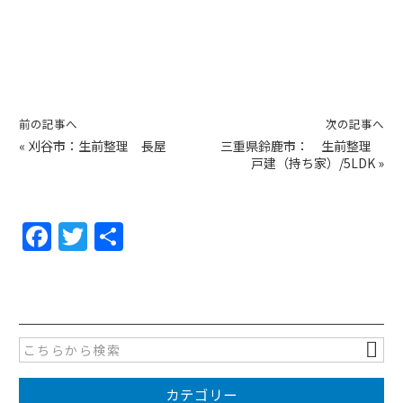
前の記事へ
次の記事へ
«
刈谷市：生前整理 長屋
三重県鈴鹿市： 生前整理
戸建（持ち家）/5LDK
»
F
T
共
a
w
有
c
itt
e
er
b
o
カテゴリー