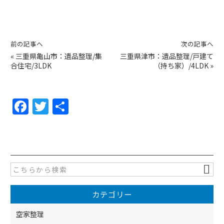
前の記事へ
次の記事へ
«
三重県亀山市：遺品整理/集
三重県津市：遺品整理/戸建て
合住宅/3LDK
（持ち家）/4LDK
»
F
T
共
a
w
有
c
itt
e
er
b
o
カテゴリー
o
k
空家整理