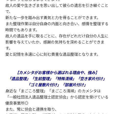
故人の愛や生きざまを思い出して彼らの遺志を引き継ぐこと
で、
新たな一歩を踏み出す勇気と力を得ることができます。
また整理作業は自分自身の内面と向き合い、感情を整理する
時間でもあります。
故人の遺品を手に取るごとに、存在がどれだけ自分の人生に
影響を与えていたか、感謝の気持ちを深めることができま
す。
愛と記憶を永遠に心に刻む貴重な遺品整理となります。
【カメシタがお客様から選ばれる理由や、強み】
「遺品整理」「生前整理」「特殊清掃」「空き家片付け」
「ゴミ屋敷片付け」「部屋片付け」
身近な「まごころ整理」「まごころ清掃」のカメシタは
「一般社団法人遺品整理士認定協会」から認定を受けている
優良事業所◎
また、常に協会と連携を取り、