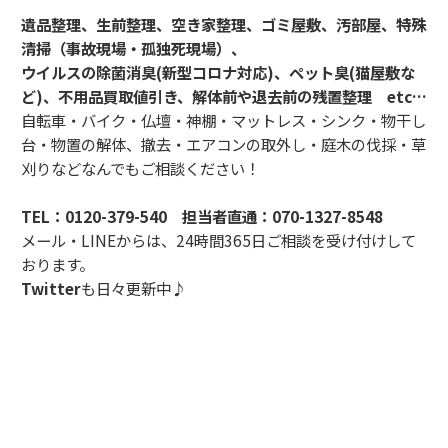
遺品整理、生前整理、空き家整理、ゴミ屋敷、汚部屋、特殊
清掃（事故現場・孤独死現場）、
ウイルスの除菌消臭(新型コロナ対応)、ペット臭(猫屋敷な
ど)、不用品買取値引き、解体前や退去前の残置整理 etc…
自転車・バイク・仏壇・神棚・マットレス・シンク・物干し
台・物置の解体、撤去・エアコンの取外し・庭木の伐採・草
刈りなどなんでもご相談ください！
TEL：
0120-379-540
担当者直通：
070-1327-8548
メール・LINEからは、24時間365日ご相談を受け付けして
おります。
Twitter
も日々更新中♪