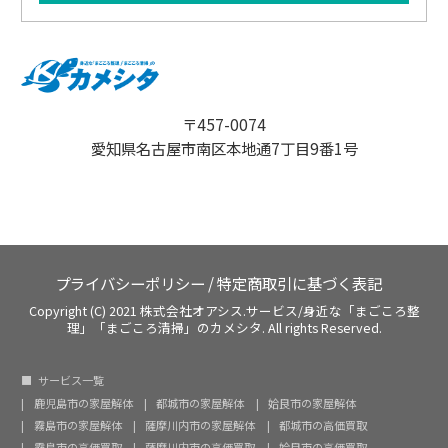
〒457-0074
愛知県名古屋市南区本地通7丁目9番1号
プライバシーポリシー
/
特定商取引に基づく表記
Copyright (C) 2021 株式会社オアシス.サービス/身近な「まごころ整
理」「まごころ清掃」のカメシタ. All rights Reserved.
サービス一覧
鹿児島市の家屋解体
都城市の家屋解体
姶良市の家屋解体
霧島市の家屋解体
薩摩川内市の家屋解体
都城市の高価買取
霧島市の高価買取
薩摩川内市の高価買取
姶良市の高価買取