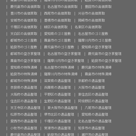
鹿児島市の高価買取
名古屋市の高価買取
豊田市の高価買取
豊川市の高価買取
西尾市の高価買取
刈谷市の高価買取
安城市の高価買取
豊橋市の高価買取
岡崎市の高価買取
千種区の高価買取
緑区の高価買取
名東区の高価買取
天白区の高価買取
愛知県のゴミ屋敷
名古屋市のゴミ屋敷
都城市のゴミ屋敷
霧島市のゴミ屋敷
薩摩川内市のゴミ屋敷
姶良市のゴミ屋敷
鹿児島市のゴミ屋敷
愛知県の空き家整理
都城市の空き家整理
名古屋市の空き家整理
鹿児島市の空き家整理
霧島市の空き家整理
薩摩川内市の空き家整理
姶良市の空き家整理
愛知県の特殊清掃
名古屋市の特殊清掃
鹿児島市の特殊清掃
姶良市の特殊清掃
薩摩川内市の特殊清掃
霧島市の特殊清掃
都城市の特殊清掃
滋賀県の遺品整理
京都府の遺品整理
奈良県の遺品整理
兵庫県の遺品整理
大阪市の遺品整理
大阪府の遺品整理
平野区の遺品整理
東住吉区の遺品整理
住吉区の遺品整理
生野区の遺品整理
阿倍野区の遺品整理
天王寺区の遺品整理
東大阪市の遺品整理
八尾市の遺品整理
松原市の遺品整理
堺市北区の遺品整理
愛知県の遺品整理
愛西市の遺品整理
千種区の遺品整理
北名古屋市の遺品整理
小牧市の遺品整理
常滑市の遺品整理
知多市の遺品整理
鹿児島市の遺品整理
姶良市の遺品整理
瀬戸市の遺品整理