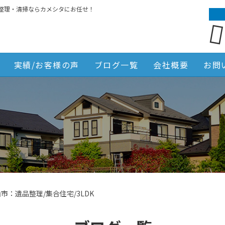
整理・清掃ならカメシタにお任せ！
実績/お客様の声
ブログ一覧
会社概要
お問
市：遺品整理/集合住宅/3LDK