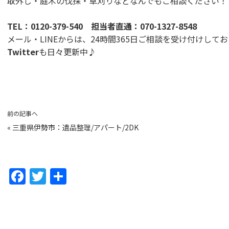
取外し・庭木の伐採・草刈りなどなんでもご相談ください！
TEL：
0120-379-540
担当者直通：
070-1327-8548
メール・LINEからは、24時間365日ご相談を受け付けして
Twitter
も日々更新中♪
前の記事へ
«
三重県伊勢市：遺品整理/アパート/2DK
F
T
共
a
w
有
c
itt
e
er