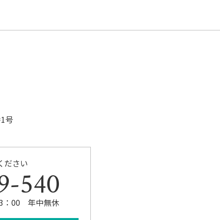
b
o
o
k
1号
ください
9-540
23：00 年中無休