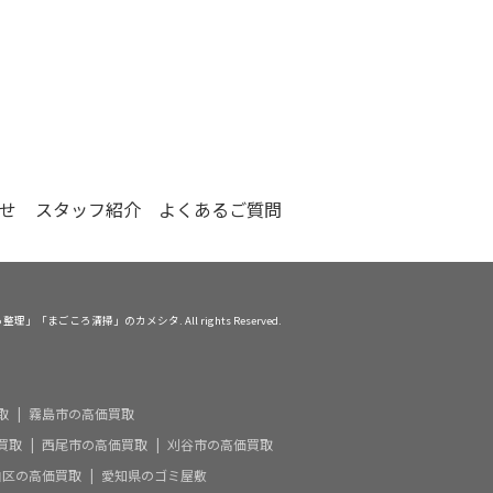
せ
スタッフ紹介
よくあるご質問
整理」「まごころ清掃」のカメシタ. All rights Reserved.
取
霧島市の高価買取
買取
西尾市の高価買取
刈谷市の高価買取
白区の高価買取
愛知県のゴミ屋敷