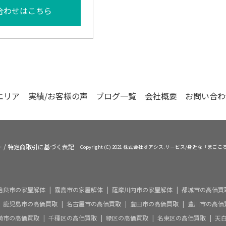
合わせはこちら
エリア
実績/お客様の声
ブログ一覧
会社概要
お問い合わ
ー
/
特定商取引に基づく表記
Copyright (C) 2021 株式会社オアシス.サービス/身近な「まごころ
姶良市の家屋解体
霧島市の家屋解体
薩摩川内市の家屋解体
都城市の高価買
鹿児島市の高価買取
名古屋市の高価買取
豊田市の高価買取
豊川市の高価
崎市の高価買取
千種区の高価買取
緑区の高価買取
名東区の高価買取
天