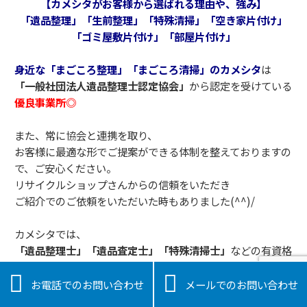
【カメシタがお客様から選ばれる理由や、強み】
「遺品整理」「生前整理」「特殊清掃」「空き家片付け」
「ゴミ屋敷片付け」「部屋片付け」
身近な「まごころ整理」「まごころ清掃」のカメシタ
は
「一般社団法人遺品整理士認定協会」
から認定を受けている
優良事業所◎
また、常に協会と連携を取り、
お客様に最適な形でご提案ができる体制を整えておりますの
で、ご安心ください。
リサイクルショップさんからの信頼をいただき
ご紹介でのご依頼をいただいた時もありました(^^)/
カメシタでは、
「遺品整理士」「遺品査定士」「特殊清掃士」
などの有資格
者が多数在籍しています。


お客様の大切な遺品をまごころ込めて整理いたします！
お電話でのお問い合わせ
メールでのお問い合わせ
人形やぬいぐるみ等供養が必要ならば供養をしてくれるお坊