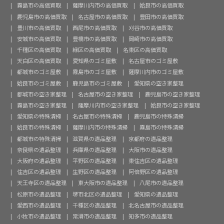
霧島市の高価買取
薩摩川内市の高価買取
姶良市の高価買取
鹿児島市の高価買取
名古屋市の高価買取
豊田市の高価買取
豊川市の高価買取
西尾市の高価買取
刈谷市の高価買取
安城市の高価買取
豊橋市の高価買取
岡崎市の高価買取
千種区の高価買取
緑区の高価買取
名東区の高価買取
天白区の高価買取
愛知県のゴミ屋敷
名古屋市のゴミ屋敷
都城市のゴミ屋敷
霧島市のゴミ屋敷
薩摩川内市のゴミ屋敷
姶良市のゴミ屋敷
鹿児島市のゴミ屋敷
愛知県の空き家整理
都城市の空き家整理
名古屋市の空き家整理
鹿児島市の空き家整理
霧島市の空き家整理
薩摩川内市の空き家整理
姶良市の空き家整理
愛知県の特殊清掃
名古屋市の特殊清掃
鹿児島市の特殊清掃
姶良市の特殊清掃
薩摩川内市の特殊清掃
霧島市の特殊清掃
都城市の特殊清掃
滋賀県の遺品整理
京都府の遺品整理
奈良県の遺品整理
兵庫県の遺品整理
大阪市の遺品整理
大阪府の遺品整理
平野区の遺品整理
東住吉区の遺品整理
住吉区の遺品整理
生野区の遺品整理
阿倍野区の遺品整理
天王寺区の遺品整理
東大阪市の遺品整理
八尾市の遺品整理
松原市の遺品整理
堺市北区の遺品整理
愛知県の遺品整理
愛西市の遺品整理
千種区の遺品整理
北名古屋市の遺品整理
小牧市の遺品整理
常滑市の遺品整理
知多市の遺品整理