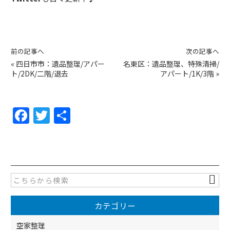
前の記事へ
次の記事へ
«
四日市市：遺品整理/アパー
名東区：遺品整理、特殊清掃/
ト/2DK/二階/退去
アパート/1K/3階
»
F
T
共
a
w
有
c
itt
e
er
b
o
カテゴリー
o
空家整理