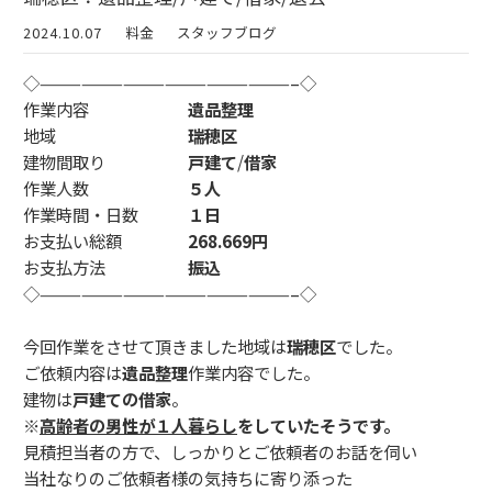
2024.10.07
料金
スタッフブログ
◇——————————————————–◇
作業内容
遺品整理
地域
瑞穂区
建物間取り
戸建て
/
借家
作業人数
５人
作業時間・日数
１日
お支払い総額
268.669円
お支払方法
振込
◇——————————————————–◇
今回作業をさせて頂きました地域は
瑞穂区
でした。
ご依頼内容は
遺品整理
作業内容でした。
建物は
戸建ての借家
。
※
高齢者の男性が１人暮らし
をしていたそうです。
見積担当者の方で、しっかりとご依頼者のお話を伺い
当社なりのご依頼者様の気持ちに寄り添った