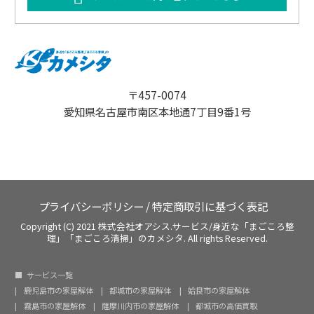
〒457-0074
愛知県名古屋市南区本地通7丁目9番1号
プライバシーポリシー
/
特定商取引に基づく表記
Copyright (C) 2021 株式会社オアシス.サービス/身近な「まごころ整
理」「まごころ清掃」のカメシタ. All rights Reserved.
サービス一覧
鹿児島市の家屋解体
都城市の家屋解体
姶良市の家屋解体
霧島市の家屋解体
薩摩川内市の家屋解体
都城市の高価買取