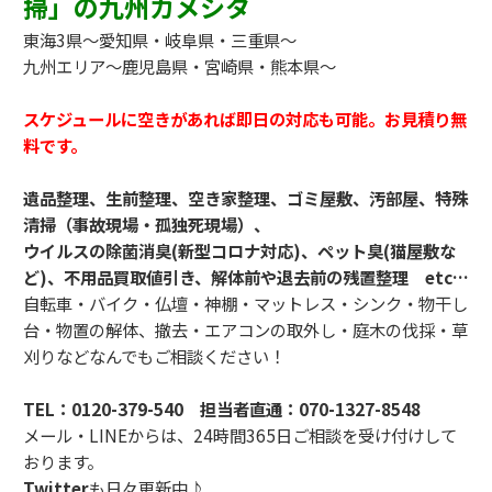
掃」の九州カメシタ
東海3県～愛知県・岐阜県・三重県～
九州エリア～鹿児島県・宮崎県・熊本県～
スケジュールに空きがあれば即日の対応も可能。お見積り無
料です。
遺品整理、生前整理、空き家整理、ゴミ屋敷、汚部屋、特殊
清掃（事故現場・孤独死現場）、
ウイルスの除菌消臭(新型コロナ対応)、ペット臭(猫屋敷な
ど)、不用品買取値引き、解体前や退去前の残置整理 etc…
自転車・バイク・仏壇・神棚・マットレス・シンク・物干し
台・物置の解体、撤去・エアコンの取外し・庭木の伐採・草
刈りなどなんでもご相談ください！
TEL：
0120-379-540
担当者直通：
070-1327-8548
メール・LINEからは、24時間365日ご相談を受け付けして
おります。
Twitter
も日々更新中♪