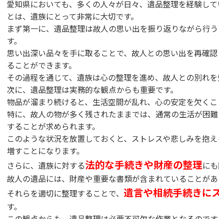
愛知県においても、多くの人々が日々、遺品整理を経験して
とは、遺族にとって非常に大切です。
まず第一に、遺品整理は故人の思い出を振り返りながら行う
す。
思い出深い品々を手に取ることで、故人との思い出を再確認
ることができます。
その過程を通じて、遺族は心の整理を進め、故人との別れを
次に、遺品整理は実務的な観点からも重要です。
物品が溜まり続けると、生活空間が乱れ、心の安定を欠くこ
特に、故人の物が多く残されたままでは、通常の生活が困難
することが求められます。
このような状況を放置しておくと、ストレスや悲しみを抱え
増すことになります。
法的な手続きや財産の整理
さらに、遺族に対する
にも
故人の遺品には、財産や重要な書類が含まれていることがあ
遺言や相続手続きに
それらを適切に整理することで、
す。
この観点からも、遺品整理は必要不可欠な作業となるのです