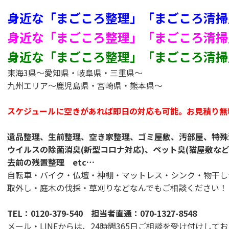
身近な「まごころ整理」「まごころ清掃
身近な「まごころ整理」「まごころ清掃
身近な「まごころ整理」「まごころ清掃
東海3県～愛知県・岐阜県・三重県～
九州エリア～鹿児島県・宮崎県・熊本県～
スケジュールに空きがあれば即日の対応も可能。お見積り無
遺品整理、生前整理、空き家整理、ゴミ屋敷、汚部屋、特殊
ウイルスの除菌消臭(新型コロナ対応)、ペット臭(猫屋敷な
去前の残置整理 etc…
自転車・バイク・仏壇・神棚・マットレス・シンク・物干し
取外し・庭木の伐採・草刈りなどなんでもご相談ください！
TEL：
0120-379-540
担当者直通：
070-1327-8548
メール・LINEからは、24時間365日ご相談を受け付けして