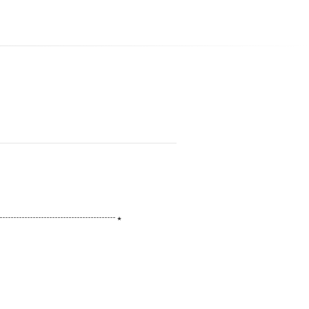
┈┈┈┈┈┈┈┈┈┈┈⋆