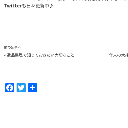
Twitter
も日々更新中♪
前の記事へ
«
遺品整理で知っておきたい大切なこと
年末の大
F
T
共
a
w
有
c
itt
e
er
b