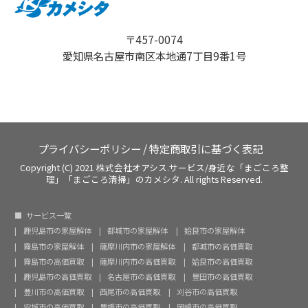
〒457-0074
愛知県名古屋市南区本地通7丁目9番1号
プライバシーポリシー
/
特定商取引に基づく表記
Copyright (C) 2021 株式会社オアシス.サービス/身近な「まごころ整
理」「まごころ清掃」のカメシタ. All rights Reserved.
サービス一覧
鹿児島市の家屋解体
都城市の家屋解体
姶良市の家屋解体
霧島市の家屋解体
薩摩川内市の家屋解体
都城市の高価買取
霧島市の高価買取
薩摩川内市の高価買取
姶良市の高価買取
鹿児島市の高価買取
名古屋市の高価買取
豊田市の高価買取
豊川市の高価買取
西尾市の高価買取
刈谷市の高価買取
安城市の高価買取
豊橋市の高価買取
岡崎市の高価買取