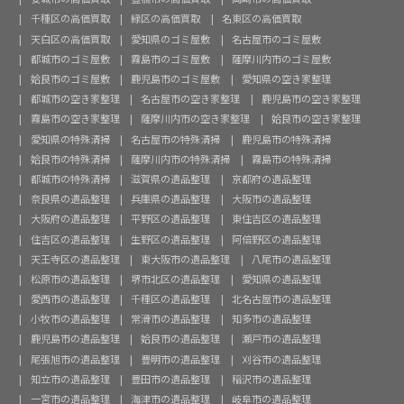
千種区の高価買取
緑区の高価買取
名東区の高価買取
天白区の高価買取
愛知県のゴミ屋敷
名古屋市のゴミ屋敷
都城市のゴミ屋敷
霧島市のゴミ屋敷
薩摩川内市のゴミ屋敷
姶良市のゴミ屋敷
鹿児島市のゴミ屋敷
愛知県の空き家整理
都城市の空き家整理
名古屋市の空き家整理
鹿児島市の空き家整理
霧島市の空き家整理
薩摩川内市の空き家整理
姶良市の空き家整理
愛知県の特殊清掃
名古屋市の特殊清掃
鹿児島市の特殊清掃
姶良市の特殊清掃
薩摩川内市の特殊清掃
霧島市の特殊清掃
都城市の特殊清掃
滋賀県の遺品整理
京都府の遺品整理
奈良県の遺品整理
兵庫県の遺品整理
大阪市の遺品整理
大阪府の遺品整理
平野区の遺品整理
東住吉区の遺品整理
住吉区の遺品整理
生野区の遺品整理
阿倍野区の遺品整理
天王寺区の遺品整理
東大阪市の遺品整理
八尾市の遺品整理
松原市の遺品整理
堺市北区の遺品整理
愛知県の遺品整理
愛西市の遺品整理
千種区の遺品整理
北名古屋市の遺品整理
小牧市の遺品整理
常滑市の遺品整理
知多市の遺品整理
鹿児島市の遺品整理
姶良市の遺品整理
瀬戸市の遺品整理
尾張旭市の遺品整理
豊明市の遺品整理
刈谷市の遺品整理
知立市の遺品整理
豊田市の遺品整理
稲沢市の遺品整理
一宮市の遺品整理
海津市の遺品整理
岐阜市の遺品整理