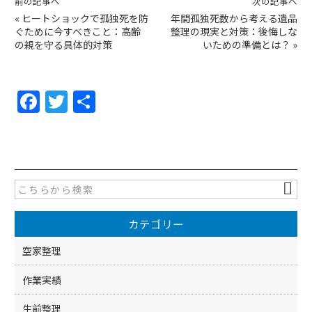
前の記事へ
次の記事へ
«
ヒートショックで孤独死を防
年間孤独死数から考える遺品
ぐために今すべきこと：高齢
整理の現実と対策：後悔しな
の親を守る具体的対策
いための準備とは？
»
F
T
共
a
w
有
c
itt
e
er
b
o
カテゴリー
o
k
空家整理
作業実績
生前整理