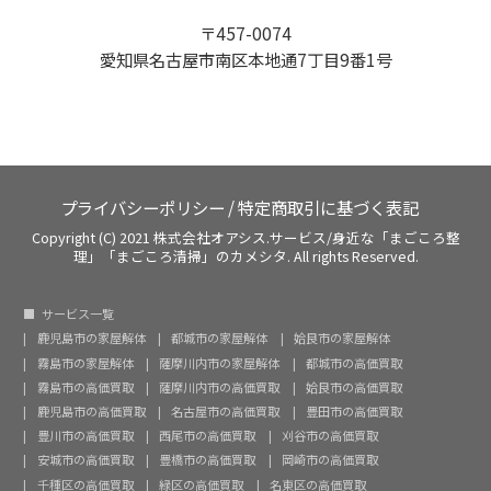
〒457-0074
愛知県名古屋市南区本地通7丁目9番1号
プライバシーポリシー
/
特定商取引に基づく表記
Copyright (C) 2021 株式会社オアシス.サービス/身近な「まごころ整
理」「まごころ清掃」のカメシタ. All rights Reserved.
サービス一覧
鹿児島市の家屋解体
都城市の家屋解体
姶良市の家屋解体
霧島市の家屋解体
薩摩川内市の家屋解体
都城市の高価買取
霧島市の高価買取
薩摩川内市の高価買取
姶良市の高価買取
鹿児島市の高価買取
名古屋市の高価買取
豊田市の高価買取
豊川市の高価買取
西尾市の高価買取
刈谷市の高価買取
安城市の高価買取
豊橋市の高価買取
岡崎市の高価買取
千種区の高価買取
緑区の高価買取
名東区の高価買取