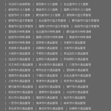
天白区の高価買取
愛知県のゴミ屋敷
名古屋市のゴミ屋敷
都城市のゴミ屋敷
霧島市のゴミ屋敷
薩摩川内市のゴミ屋敷
姶良市のゴミ屋敷
鹿児島市のゴミ屋敷
愛知県の空き家整理
都城市の空き家整理
名古屋市の空き家整理
鹿児島市の空き家整理
霧島市の空き家整理
薩摩川内市の空き家整理
姶良市の空き家整理
愛知県の特殊清掃
名古屋市の特殊清掃
鹿児島市の特殊清掃
姶良市の特殊清掃
薩摩川内市の特殊清掃
霧島市の特殊清掃
都城市の特殊清掃
滋賀県の遺品整理
京都府の遺品整理
奈良県の遺品整理
兵庫県の遺品整理
大阪市の遺品整理
大阪府の遺品整理
平野区の遺品整理
東住吉区の遺品整理
住吉区の遺品整理
生野区の遺品整理
阿倍野区の遺品整理
天王寺区の遺品整理
東大阪市の遺品整理
八尾市の遺品整理
松原市の遺品整理
堺市北区の遺品整理
愛知県の遺品整理
愛西市の遺品整理
千種区の遺品整理
北名古屋市の遺品整理
小牧市の遺品整理
常滑市の遺品整理
知多市の遺品整理
鹿児島市の遺品整理
姶良市の遺品整理
瀬戸市の遺品整理
尾張旭市の遺品整理
豊明市の遺品整理
刈谷市の遺品整理
知立市の遺品整理
豊田市の遺品整理
稲沢市の遺品整理
一宮市の遺品整理
海津市の遺品整理
岐阜市の遺品整理
多治見市の遺品整理
春日井市の遺品整理
扶桑町の遺品整理