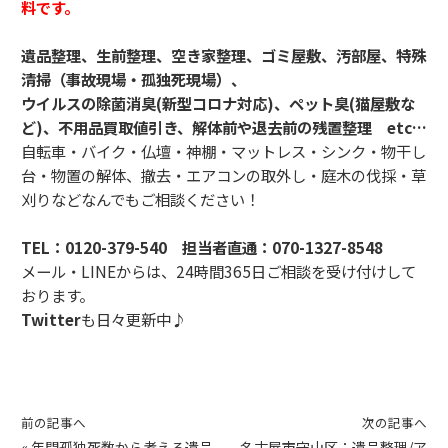
料です。
遺品整理、生前整理、空き家整理、ゴミ屋敷、汚部屋、特殊
清掃（事故現場・孤独死現場）、
ウイルスの除菌消臭(新型コロナ対応)、ペット臭(猫屋敷な
ど)、不用品買取値引き、解体前や退去前の残置整理 etc…
自転車・バイク・仏壇・神棚・マットレス・シンク・物干し
台・物置の解体、撤去・エアコンの取外し・庭木の伐採・草
刈りなどなんでもご相談ください！
TEL：
0120-379-540
担当者直通：
070-1327-8548
メール・LINEからは、24時間365日ご相談を受け付けして
おります。
Twitter
も日々更新中♪
前の記事へ
次の記事へ
«
年間孤独死数から考える遺品
名古屋市守山区：遺品整理/ア