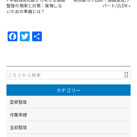
整理の現実と対策：後悔しな
パート/2LDK
»
いための準備とは？
F
T
共
a
w
有
c
itt
e
er
b
o
カテゴリー
o
k
空家整理
作業実績
生前整理