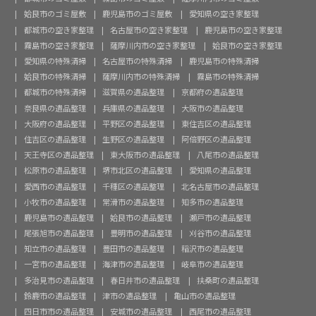
姶良市のゴミ屋敷
鹿児島市のゴミ屋敷
愛知県の空き家整理
都城市の空き家整理
名古屋市の空き家整理
鹿児島市の空き家整理
霧島市の空き家整理
薩摩川内市の空き家整理
姶良市の空き家整理
愛知県の特殊清掃
名古屋市の特殊清掃
鹿児島市の特殊清掃
姶良市の特殊清掃
薩摩川内市の特殊清掃
霧島市の特殊清掃
都城市の特殊清掃
滋賀県の遺品整理
京都府の遺品整理
奈良県の遺品整理
兵庫県の遺品整理
大阪市の遺品整理
大阪府の遺品整理
平野区の遺品整理
東住吉区の遺品整理
住吉区の遺品整理
生野区の遺品整理
阿倍野区の遺品整理
天王寺区の遺品整理
東大阪市の遺品整理
八尾市の遺品整理
松原市の遺品整理
堺市北区の遺品整理
愛知県の遺品整理
愛西市の遺品整理
千種区の遺品整理
北名古屋市の遺品整理
小牧市の遺品整理
常滑市の遺品整理
知多市の遺品整理
鹿児島市の遺品整理
姶良市の遺品整理
瀬戸市の遺品整理
尾張旭市の遺品整理
豊明市の遺品整理
刈谷市の遺品整理
知立市の遺品整理
豊田市の遺品整理
稲沢市の遺品整理
一宮市の遺品整理
海津市の遺品整理
岐阜市の遺品整理
多治見市の遺品整理
春日井市の遺品整理
扶桑町の遺品整理
鈴鹿市の遺品整理
津市の遺品整理
亀山市の遺品整理
四日市市の遺品整理
安城市の遺品整理
西尾市の遺品整理