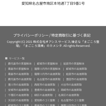
愛知県名古屋市南区本地通7丁目9番1号
プライバシーポリシー
/
特定商取引に基づく表記
Copyright (C) 2021 株式会社オアシス.サービス/身近な「まごころ整
理」「まごころ清掃」のカメシタ. All rights Reserved.
サービス一覧
鹿児島市の家屋解体
都城市の家屋解体
姶良市の家屋解体
霧島市の家屋解体
薩摩川内市の家屋解体
都城市の高価買取
霧島市の高価買取
薩摩川内市の高価買取
姶良市の高価買取
鹿児島市の高価買取
名古屋市の高価買取
豊田市の高価買取
豊川市の高価買取
西尾市の高価買取
刈谷市の高価買取
安城市の高価買取
豊橋市の高価買取
岡崎市の高価買取
千種区の高価買取
緑区の高価買取
名東区の高価買取
天白区の高価買取
愛知県のゴミ屋敷
名古屋市のゴミ屋敷
都城市のゴミ屋敷
霧島市のゴミ屋敷
薩摩川内市のゴミ屋敷