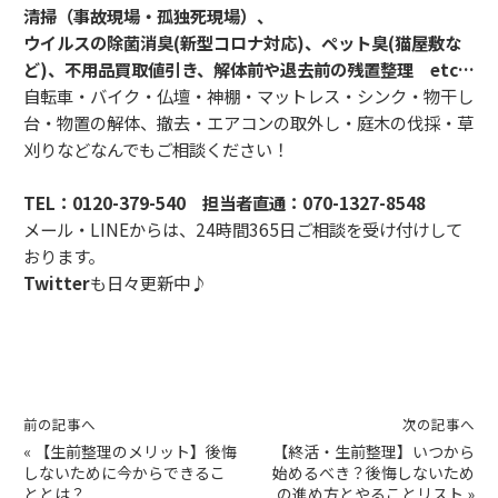
清掃（事故現場・孤独死現場）、
ウイルスの除菌消臭(新型コロナ対応)、ペット臭(猫屋敷な
ど)、不用品買取値引き、解体前や退去前の残置整理 etc…
自転車・バイク・仏壇・神棚・マットレス・シンク・物干し
台・物置の解体、撤去・エアコンの取外し・庭木の伐採・草
刈りなどなんでもご相談ください！
TEL：
0120-379-540
担当者直通：
070-1327-8548
メール・LINEからは、24時間365日ご相談を受け付けして
おります。
Twitter
も日々更新中♪
前の記事へ
次の記事へ
«
【生前整理のメリット】後悔
【終活・生前整理】いつから
しないために今からできるこ
始めるべき？後悔しないため
ととは？
の進め方とやることリスト
»