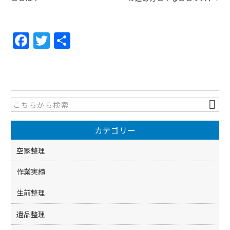
F
T
共
a
w
有
c
itt
e
er
b
o
カテゴリー
o
k
空家整理
作業実績
生前整理
遺品整理