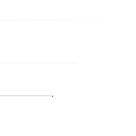
┈┈┈┈┈┈┈┈┈┈┈⋆