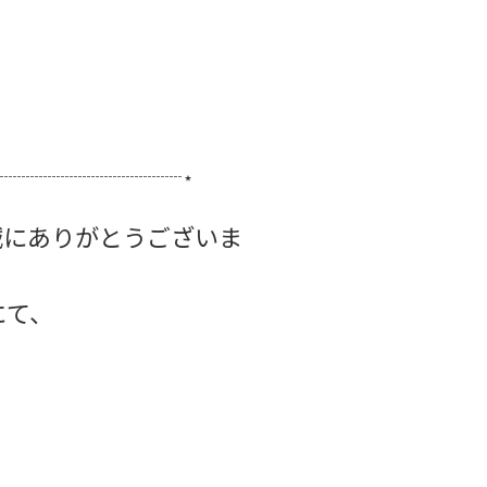
┈┈┈┈┈┈┈┈┈┈┈⋆
誠にありがとうございま
にて、