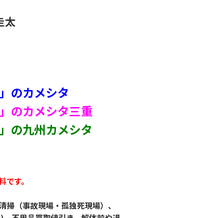
圭太
」のカメシタ
」のカメシタ三重
」の九州カメシタ
料です。
清掃（事故現場・孤独死現場）、
ど)、不用品買取値引き、解体前や退