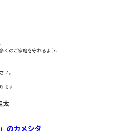
。
も多くのご家庭を守れるよう、
さい。
ります。
圭太
」のカメシタ