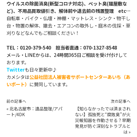
ウイルスの除菌消臭(新型コロナ対応)、ペット臭(猫屋敷な
ど)、不用品買取値引き、解体前や退去前の残置整理 etc…
自転車・バイク・仏壇・神棚・マットレス・シンク・物干し
台・物置の解体、撤去・エアコンの取外し・庭木の伐採・草
刈りなどなんでもご相談ください！
TEL：
0120-379-540
担当者直通：
070-1327-8548
メール・LINEからは、24時間365日ご相談を受け付けし
て
おります。
Twitter
も日々更新中♪
カメシタは
公益社団法人被害者サポートセンターあいち（あ
いポート）
に賛同しています。
前の記事へ
次の記事へ
«
北名古屋市：遺品整理/アパ
【知らなかったでは済まされ
ート/4DK
ない】孤独死と“腐敗臭”が火
災報知器を作動させる？早期
発見が防ぐ深刻なトラブルと
は
»