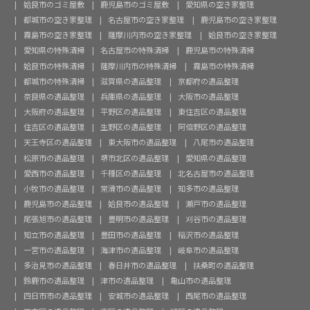
姶良市のゴミ屋敷
鹿児島市のゴミ屋敷
愛知県の空き家整理
都城市の空き家整理
名古屋市の空き家整理
鹿児島市の空き家整理
霧島市の空き家整理
薩摩川内市の空き家整理
姶良市の空き家整理
愛知県の特殊清掃
名古屋市の特殊清掃
鹿児島市の特殊清掃
姶良市の特殊清掃
薩摩川内市の特殊清掃
霧島市の特殊清掃
都城市の特殊清掃
滋賀県の遺品整理
京都府の遺品整理
奈良県の遺品整理
兵庫県の遺品整理
大阪市の遺品整理
大阪府の遺品整理
平野区の遺品整理
東住吉区の遺品整理
住吉区の遺品整理
生野区の遺品整理
阿倍野区の遺品整理
天王寺区の遺品整理
東大阪市の遺品整理
八尾市の遺品整理
松原市の遺品整理
堺市北区の遺品整理
愛知県の遺品整理
愛西市の遺品整理
千種区の遺品整理
北名古屋市の遺品整理
小牧市の遺品整理
常滑市の遺品整理
知多市の遺品整理
鹿児島市の遺品整理
姶良市の遺品整理
瀬戸市の遺品整理
尾張旭市の遺品整理
豊明市の遺品整理
刈谷市の遺品整理
知立市の遺品整理
豊田市の遺品整理
稲沢市の遺品整理
一宮市の遺品整理
海津市の遺品整理
岐阜市の遺品整理
多治見市の遺品整理
春日井市の遺品整理
扶桑町の遺品整理
鈴鹿市の遺品整理
津市の遺品整理
亀山市の遺品整理
四日市市の遺品整理
安城市の遺品整理
西尾市の遺品整理