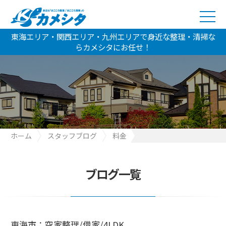
東海エリア・関西エリア・九州エリアで身近な整理・清掃な
らカメシタにお任せ！
ホーム
スタッフブログ
料金
東海市：空家整理/借家/4LDK
ブログ一覧
東海市：空家整理/借家/4LDK