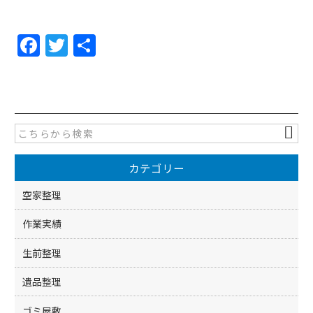
F
T
共
a
w
有
c
itt
e
er
b
o
カテゴリー
o
k
空家整理
作業実績
生前整理
遺品整理
ゴミ屋敷