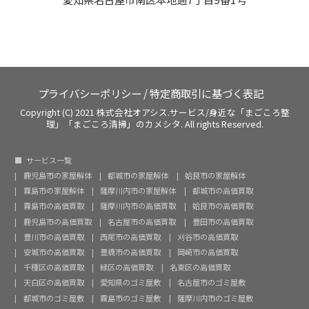
プライバシーポリシー
/
特定商取引に基づく表記
Copyright (C) 2021 株式会社オアシス.サービス/身近な「まごころ整
理」「まごころ清掃」のカメシタ. All rights Reserved.
サービス一覧
鹿児島市の家屋解体
都城市の家屋解体
姶良市の家屋解体
霧島市の家屋解体
薩摩川内市の家屋解体
都城市の高価買取
霧島市の高価買取
薩摩川内市の高価買取
姶良市の高価買取
鹿児島市の高価買取
名古屋市の高価買取
豊田市の高価買取
豊川市の高価買取
西尾市の高価買取
刈谷市の高価買取
安城市の高価買取
豊橋市の高価買取
岡崎市の高価買取
千種区の高価買取
緑区の高価買取
名東区の高価買取
天白区の高価買取
愛知県のゴミ屋敷
名古屋市のゴミ屋敷
都城市のゴミ屋敷
霧島市のゴミ屋敷
薩摩川内市のゴミ屋敷