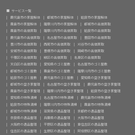
サービス一覧
鹿児島市の家屋解体
都城市の家屋解体
姶良市の家屋解体
霧島市の家屋解体
薩摩川内市の家屋解体
都城市の高価買取
霧島市の高価買取
薩摩川内市の高価買取
姶良市の高価買取
鹿児島市の高価買取
名古屋市の高価買取
豊田市の高価買取
豊川市の高価買取
西尾市の高価買取
刈谷市の高価買取
安城市の高価買取
豊橋市の高価買取
岡崎市の高価買取
千種区の高価買取
緑区の高価買取
名東区の高価買取
天白区の高価買取
愛知県のゴミ屋敷
名古屋市のゴミ屋敷
都城市のゴミ屋敷
霧島市のゴミ屋敷
薩摩川内市のゴミ屋敷
姶良市のゴミ屋敷
鹿児島市のゴミ屋敷
愛知県の空き家整理
都城市の空き家整理
名古屋市の空き家整理
鹿児島市の空き家整理
霧島市の空き家整理
薩摩川内市の空き家整理
姶良市の空き家整理
愛知県の特殊清掃
名古屋市の特殊清掃
鹿児島市の特殊清掃
姶良市の特殊清掃
薩摩川内市の特殊清掃
霧島市の特殊清掃
都城市の特殊清掃
滋賀県の遺品整理
京都府の遺品整理
奈良県の遺品整理
兵庫県の遺品整理
大阪市の遺品整理
大阪府の遺品整理
平野区の遺品整理
東住吉区の遺品整理
住吉区の遺品整理
生野区の遺品整理
阿倍野区の遺品整理