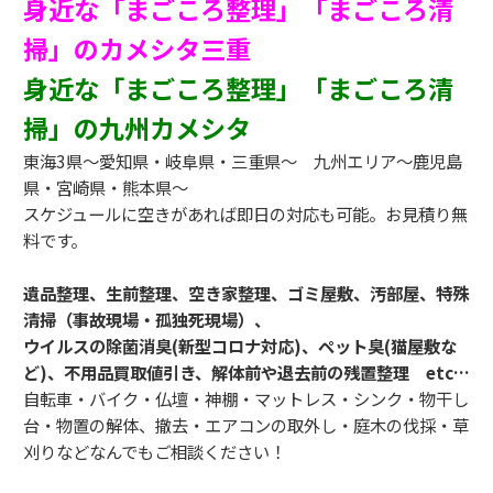
身近な「まごころ整理」「まごころ清
掃」のカメシタ三重
身近な「まごころ整理」「まごころ清
掃」の九州カメシタ
東海3県～愛知県・岐阜県・三重県～ 九州エリア～鹿児島
県・宮崎県・熊本県～
スケジュールに空きがあれば即日の対応も可能。お見積り無
料です。
遺品整理、生前整理、空き家整理、ゴミ屋敷、汚部屋、特殊
清掃（事故現場・孤独死現場）、
ウイルスの除菌消臭(新型コロナ対応)、ペット臭(猫屋敷な
ど)、不用品買取値引き、解体前や退去前の残置整理 etc…
自転車・バイク・仏壇・神棚・マットレス・シンク・物干し
台・物置の解体、撤去・エアコンの取外し・庭木の伐採・草
刈りなどなんでもご相談ください！