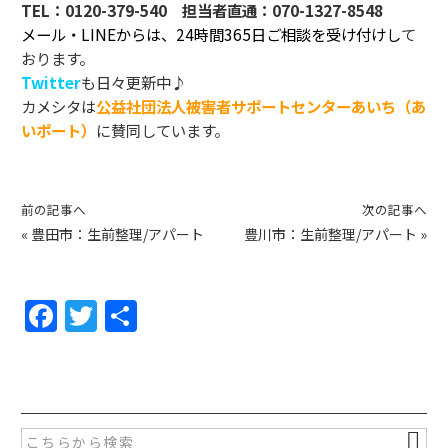
TEL：
0120-379-540
担当者直通：
070-1327-8548
メール・LINEからは、24時間365日ご相談を受け付けし
て
おります。
Twitter
も日々更新中♪
カメシタは
公益社団法人被害者サポートセンターあいち（あ
いポート）
に賛同しています。
前の記事へ
次の記事へ
«
豊田市：生前整理/アパート
豊川市：生前整理/アパート
»
F
T
共
a
w
有
c
itt
e
er
b