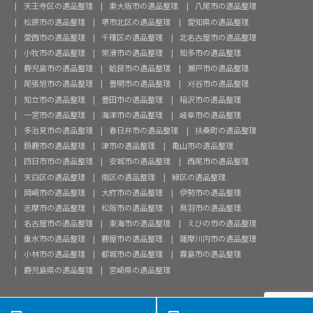
天王寺区の遺品整理
東大阪市の遺品整理
八尾市の遺品整理
松原市の遺品整理
堺市北区の遺品整理
愛知県の遺品整理
愛西市の遺品整理
千種区の遺品整理
北名古屋市の遺品整理
小牧市の遺品整理
常滑市の遺品整理
知多市の遺品整理
鹿児島市の遺品整理
姶良市の遺品整理
瀬戸市の遺品整理
尾張旭市の遺品整理
豊明市の遺品整理
刈谷市の遺品整理
知立市の遺品整理
豊田市の遺品整理
稲沢市の遺品整理
一宮市の遺品整理
海津市の遺品整理
岐阜市の遺品整理
多治見市の遺品整理
春日井市の遺品整理
扶桑町の遺品整理
鈴鹿市の遺品整理
津市の遺品整理
亀山市の遺品整理
四日市市の遺品整理
安城市の遺品整理
西尾市の遺品整理
天白区の遺品整理
南区の遺品整理
緑区の遺品整理
岡崎市の遺品整理
大府市の遺品整理
伊勢市の遺品整理
志摩市の遺品整理
松阪市の遺品整理
鳥羽市の遺品整理
名古屋市の遺品整理
東海市の遺品整理
えびの市の遺品整理
垂水市の遺品整理
鹿屋市の遺品整理
薩摩川内市の遺品整理
小林市の遺品整理
都城市の遺品整理
霧島市の遺品整理
鹿児島県の遺品整理
宮崎県の遺品整理