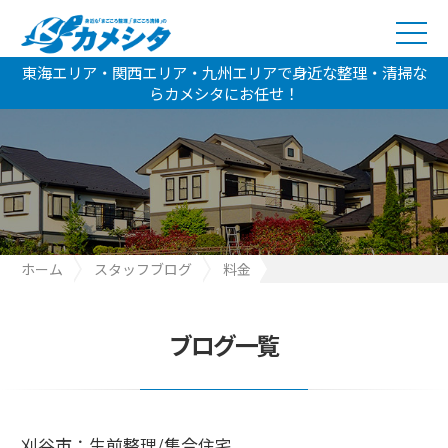
東海エリア・関西エリア・九州エリアで身近な整理・清掃な
らカメシタにお任せ！
ホーム
スタッフブログ
料金
刈谷市：生前整理/集合住宅
ブログ一覧
刈谷市：生前整理/集合住宅