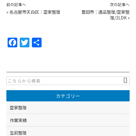
前の記事へ
次の記事へ
«
名古屋市天白区：空家整理
豊田市：遺品整理/空家整
理/2LDK
»
F
T
共
a
w
有
c
itt
e
er
b
o
カテゴリー
o
k
空家整理
作業実績
生前整理