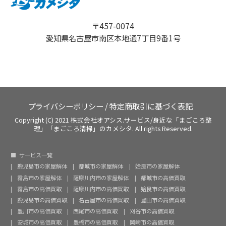
〒457-0074
愛知県名古屋市南区本地通7丁目9番1号
プライバシーポリシー
/
特定商取引に基づく表記
Copyright (C) 2021 株式会社オアシス.サービス/身近な「まごころ整
理」「まごころ清掃」のカメシタ. All rights Reserved.
サービス一覧
鹿児島市の家屋解体
都城市の家屋解体
姶良市の家屋解体
霧島市の家屋解体
薩摩川内市の家屋解体
都城市の高価買取
霧島市の高価買取
薩摩川内市の高価買取
姶良市の高価買取
鹿児島市の高価買取
名古屋市の高価買取
豊田市の高価買取
豊川市の高価買取
西尾市の高価買取
刈谷市の高価買取
安城市の高価買取
豊橋市の高価買取
岡崎市の高価買取