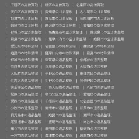
千種区の高価買取
緑区の高価買取
名東区の高価買取
天白区の高価買取
愛知県のゴミ屋敷
名古屋市のゴミ屋敷
都城市のゴミ屋敷
霧島市のゴミ屋敷
薩摩川内市のゴミ屋敷
姶良市のゴミ屋敷
鹿児島市のゴミ屋敷
愛知県の空き家整理
都城市の空き家整理
名古屋市の空き家整理
鹿児島市の空き家整理
霧島市の空き家整理
薩摩川内市の空き家整理
姶良市の空き家整理
愛知県の特殊清掃
名古屋市の特殊清掃
鹿児島市の特殊清掃
姶良市の特殊清掃
薩摩川内市の特殊清掃
霧島市の特殊清掃
都城市の特殊清掃
滋賀県の遺品整理
京都府の遺品整理
奈良県の遺品整理
兵庫県の遺品整理
大阪市の遺品整理
大阪府の遺品整理
平野区の遺品整理
東住吉区の遺品整理
住吉区の遺品整理
生野区の遺品整理
阿倍野区の遺品整理
天王寺区の遺品整理
東大阪市の遺品整理
八尾市の遺品整理
松原市の遺品整理
堺市北区の遺品整理
愛知県の遺品整理
愛西市の遺品整理
千種区の遺品整理
北名古屋市の遺品整理
小牧市の遺品整理
常滑市の遺品整理
知多市の遺品整理
鹿児島市の遺品整理
姶良市の遺品整理
瀬戸市の遺品整理
尾張旭市の遺品整理
豊明市の遺品整理
刈谷市の遺品整理
知立市の遺品整理
豊田市の遺品整理
稲沢市の遺品整理
一宮市の遺品整理
海津市の遺品整理
岐阜市の遺品整理