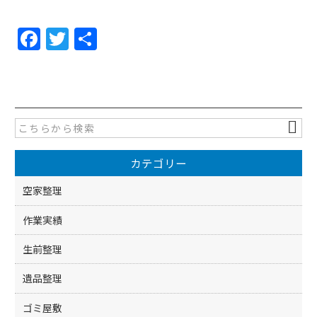
F
T
共
a
w
有
c
itt
e
er
b
o
カテゴリー
o
k
空家整理
作業実績
生前整理
遺品整理
ゴミ屋敷