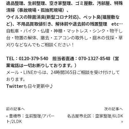
遺品整理、生前整理、空き家整理、ゴミ屋敷、汚部屋、特殊
清掃（事故現場・孤独死現場）、
ウイルスの除菌消臭(新型コロナ対応)、ペット臭(猫屋敷な
ど)、不用品買取値引き、解体前や退去前の残置整理 etc…
自転車・バイク・仏壇・神棚・マットレス・シンク・物干し
台・物置の解体、撤去・エアコンの取外し・庭木の伐採・草
刈りなどなんでもご相談ください！
TEL：
0120-379-540
担当者直通：
070-1327-8548（営
業電話は一切お断りしております。）
メール・LINEからは、24時間365日ご相談を受け付けして
おります。
Twitter
も日々更新中♪
前の記事へ
次の記事へ
«
豊橋市：生前整理/アパー
名古屋市北区：空家整理/6LDK
ト/2LDK
»