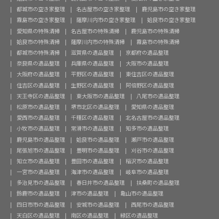
都城市の空き家整理
名古屋市の空き家整理
鹿児島市の空き家整理
霧島市の空き家整理
薩摩川内市の空き家整理
姶良市の空き家整理
愛知県の特殊清掃
名古屋市の特殊清掃
鹿児島市の特殊清掃
姶良市の特殊清掃
薩摩川内市の特殊清掃
霧島市の特殊清掃
都城市の特殊清掃
滋賀県の遺品整理
京都府の遺品整理
奈良県の遺品整理
兵庫県の遺品整理
大阪市の遺品整理
大阪府の遺品整理
平野区の遺品整理
東住吉区の遺品整理
住吉区の遺品整理
生野区の遺品整理
阿倍野区の遺品整理
天王寺区の遺品整理
東大阪市の遺品整理
八尾市の遺品整理
松原市の遺品整理
堺市北区の遺品整理
愛知県の遺品整理
愛西市の遺品整理
千種区の遺品整理
北名古屋市の遺品整理
小牧市の遺品整理
常滑市の遺品整理
知多市の遺品整理
鹿児島市の遺品整理
姶良市の遺品整理
瀬戸市の遺品整理
尾張旭市の遺品整理
豊明市の遺品整理
刈谷市の遺品整理
知立市の遺品整理
豊田市の遺品整理
稲沢市の遺品整理
一宮市の遺品整理
海津市の遺品整理
岐阜市の遺品整理
多治見市の遺品整理
春日井市の遺品整理
扶桑町の遺品整理
鈴鹿市の遺品整理
津市の遺品整理
亀山市の遺品整理
四日市市の遺品整理
安城市の遺品整理
西尾市の遺品整理
天白区の遺品整理
南区の遺品整理
緑区の遺品整理