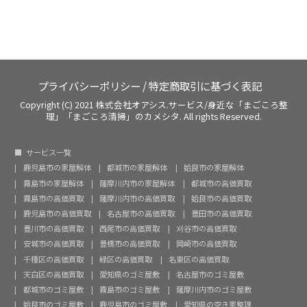
プライバシーポリシー
/
特定商取引に基づく表記
Copyright (C) 2021 株式会社オアシス.サービス/身近な「まごころ整
理」「まごころ清掃」のカメシタ. All rights Reserved.
サービス一覧
鹿児島市の家屋解体
都城市の家屋解体
姶良市の家屋解体
霧島市の家屋解体
薩摩川内市の家屋解体
都城市の高価買取
霧島市の高価買取
薩摩川内市の高価買取
姶良市の高価買取
鹿児島市の高価買取
名古屋市の高価買取
豊田市の高価買取
豊川市の高価買取
西尾市の高価買取
刈谷市の高価買取
安城市の高価買取
豊橋市の高価買取
岡崎市の高価買取
千種区の高価買取
緑区の高価買取
名東区の高価買取
天白区の高価買取
愛知県のゴミ屋敷
名古屋市のゴミ屋敷
都城市のゴミ屋敷
霧島市のゴミ屋敷
薩摩川内市のゴミ屋敷
姶良市のゴミ屋敷
鹿児島市のゴミ屋敷
愛知県の空き家整理