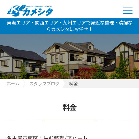
東海エリア・関西エリア・九州エリアで身近な整理・清掃な
らカメシタにお任せ！
ホーム
スタッフブログ
料金
料金
名古屋市南区：生前整理/アパート