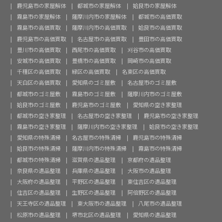
鹿児島市の家屋解体
都城市の家屋解体
姶良市の家屋解体
霧島市の家屋解体
薩摩川内市の家屋解体
都城市の高価買取
霧島市の高価買取
薩摩川内市の高価買取
姶良市の高価買取
鹿児島市の高価買取
名古屋市の高価買取
豊田市の高価買取
豊川市の高価買取
西尾市の高価買取
刈谷市の高価買取
安城市の高価買取
豊橋市の高価買取
岡崎市の高価買取
千種区の高価買取
緑区の高価買取
名東区の高価買取
天白区の高価買取
愛知県のゴミ屋敷
名古屋市のゴミ屋敷
都城市のゴミ屋敷
霧島市のゴミ屋敷
薩摩川内市のゴミ屋敷
姶良市のゴミ屋敷
鹿児島市のゴミ屋敷
愛知県の空き家整理
都城市の空き家整理
名古屋市の空き家整理
鹿児島市の空き家整理
霧島市の空き家整理
薩摩川内市の空き家整理
姶良市の空き家整理
愛知県の特殊清掃
名古屋市の特殊清掃
鹿児島市の特殊清掃
姶良市の特殊清掃
薩摩川内市の特殊清掃
霧島市の特殊清掃
都城市の特殊清掃
滋賀県の遺品整理
京都府の遺品整理
奈良県の遺品整理
兵庫県の遺品整理
大阪市の遺品整理
大阪府の遺品整理
平野区の遺品整理
東住吉区の遺品整理
住吉区の遺品整理
生野区の遺品整理
阿倍野区の遺品整理
天王寺区の遺品整理
東大阪市の遺品整理
八尾市の遺品整理
松原市の遺品整理
堺市北区の遺品整理
愛知県の遺品整理